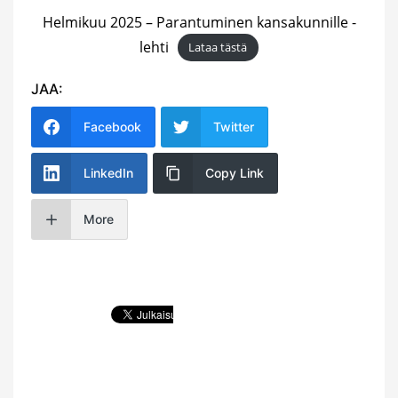
Helmikuu 2025 – Parantuminen kansakunnille -
lehti
Lataa tästä
JAA:
Facebook
Twitter
LinkedIn
Copy Link
More