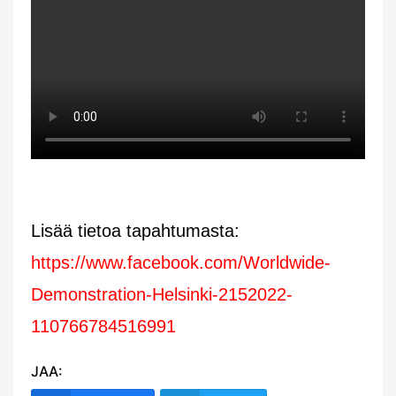
Lisää tietoa tapahtumasta:
https://www.facebook.com/Worldwide-
Demonstration-Helsinki-2152022-
110766784516991
JAA: