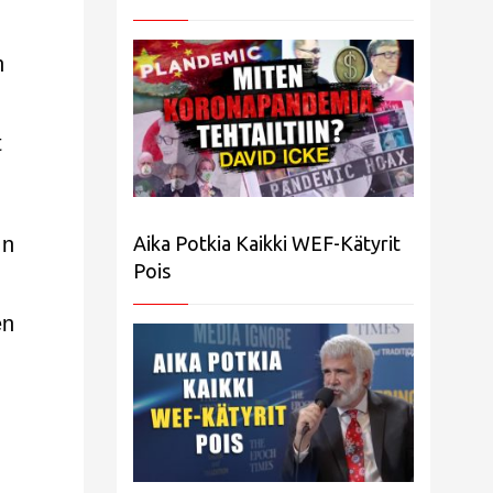
n
t
:n
Aika Potkia Kaikki WEF-Kätyrit
Pois
en