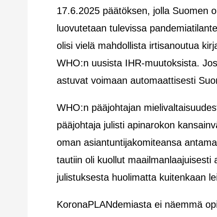
17.6.2025 päätöksen, jolla Suomen o
luovutetaan tulevissa pandemiatilantei
olisi vielä mahdollista irtisanoutua ki
WHO:n uusista IHR-muutoksista. Jos i
astuvat voimaan automaattisesti Suo
WHO:n pääjohtajan mielivaltaisuude
pääjohtaja julisti apinarokon kansainvä
oman asiantuntijakomiteansa antama
tautiin oli kuollut maailmanlaajuisest
julistuksesta huolimatta kuitenkaan 
KoronaPLANdemiasta ei näemmä opitt