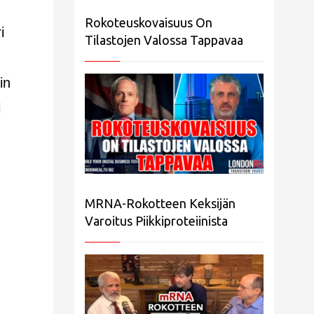
Rokoteuskovaisuus On
i
Tilastojen Valossa Tappavaa
in
i
MRNA-Rokotteen Keksijän
Varoitus Piikkiproteiinista