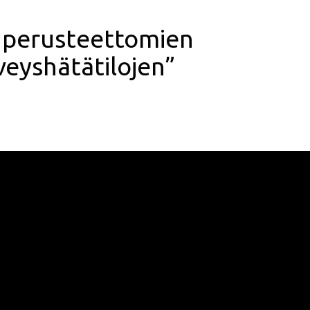
t perusteettomien
veyshätätilojen”