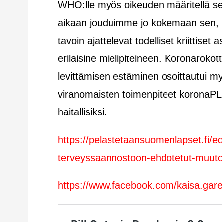
WHO:lle myös oikeuden määritellä sen
aikaan jouduimme jo kokemaan sen, m
tavoin ajattelevat todelliset kriittiset 
erilaisine mielipiteineen. Koronaroko
levittämisen estäminen osoittautui myö
viranomaisten toimenpiteet koronaPLA
haitallisiksi.
https://pelastetaansuomenlapset.fi/
terveyssaannostoon-ehdotetut-muutok
https://www.facebook.com/kaisa.ga