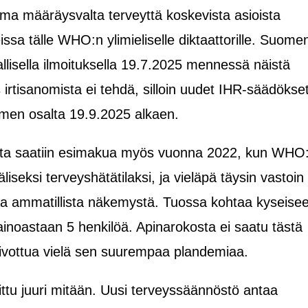
ma määräysvalta terveyttä koskevista asioista
ssa tälle WHO:n ylimieliselle diktaattorille. Suome
rjallisella ilmoituksella 19.7.2025 mennessä näistä
rtisanomista ei tehdä, silloin uudet IHR-säädökse
men osalta 19.9.2025 alkaen.
sta saatiin esimakua myös vuonna 2022, kun WHO
liseksi terveyshätätilaksi, ja vieläpä täysin vastoin
a ammatillista näkemystä. Tuossa kohtaa kyseise
i ainoastaan 5 henkilöä. Apinarokosta ei saatu tästä
leivottua vielä sen suurempaa plandemiaa.
u juuri mitään. Uusi terveyssäännöstö antaa