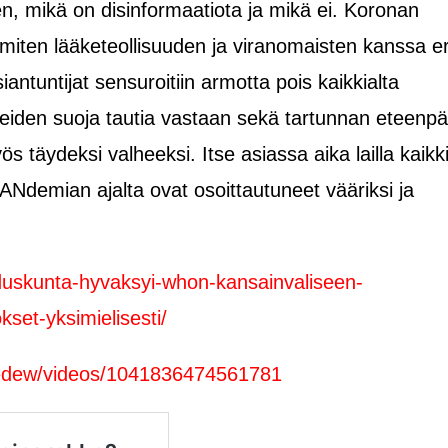
, mikä on disinformaatiota ja mikä ei. Koronan
iten lääketeollisuuden ja viranomaisten kanssa er
asiantuntijat sensuroitiin armotta pois kaikkialta
tteiden suoja tautia vastaan sekä tartunnan eteenpä
s täydeksi valheeksi. Itse asiassa aika lailla kaikk
Ndemian ajalta ovat osoittautuneet vääriksi ja
eduskunta-hyvaksyi-whon-kansainvaliseen-
set-yksimielisesti/
redew/videos/1041836474561781