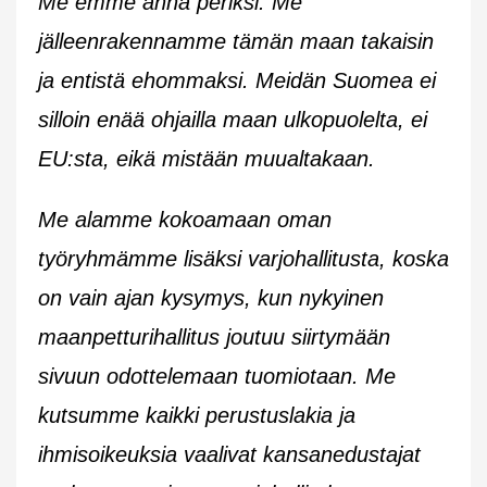
Me emme anna periksi. Me
jälleenrakennamme tämän maan takaisin
ja entistä ehommaksi. Meidän Suomea ei
silloin enää ohjailla maan ulkopuolelta, ei
EU:sta, eikä mistään muualtakaan.
Me alamme kokoamaan oman
työryhmämme lisäksi varjohallitusta, koska
on vain ajan kysymys, kun nykyinen
maanpetturihallitus joutuu siirtymään
sivuun odottelemaan tuomiotaan. Me
kutsumme kaikki perustuslakia ja
ihmisoikeuksia vaalivat kansanedustajat