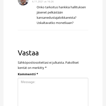
6.11.2021 at 16:26
Onko tarkoitus hankkia hallituksen
jäsenet pelkästään
kansanedustajaloikkareista?
Uskaltavatko monetkaan?
Vastaa
Sähköpostiosoitettasi ei julkaista.
Pakolliset
kentät on merkitty
*
Kommentti
*