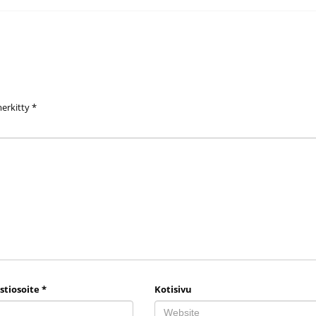
merkitty
*
stiosoite
*
Kotisivu