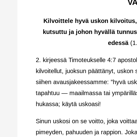
V
Kilvoittele hyvä uskon kilvoitus
kutsuttu ja johon hyvällä tunnu
edessä
(
1
2. kirjeessä Timoteukselle 4:7 apostol
kilvoitellut, juoksun päättänyt, uskon 
siihen avausjakeessamme: ”hyvä uskon
tapahtuu — maailmassa tai ympärilläs
hukassa; käytä uskoasi!
Sinun uskosi on se voitto, joka voit
pimeyden, pahuuden ja rappion. Jok