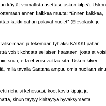
un käytät voimallista asettasi: uskon kilpeä. Uskon
an ottamaan ennen kaikkea muuta:
“Ennen kaikkea,
muttaa kaikki pahan palavat nuolet”
(Efesolaiskirje
ralisoimaan ja tekemään tyhjäksi KAIKKI pahan
ttä voisit kohdata sellaisen haasteen, josta et vois
iin suuri, että et voisi voittaa sitä. Uskon kilven
väliä, millä tavalla Saatana ampuu omia nuoliaan sin
tti riehuisi kehossasi; koet kovia kipuja ja
atta, sinun täytyy kieltäytyä hyväksymästä