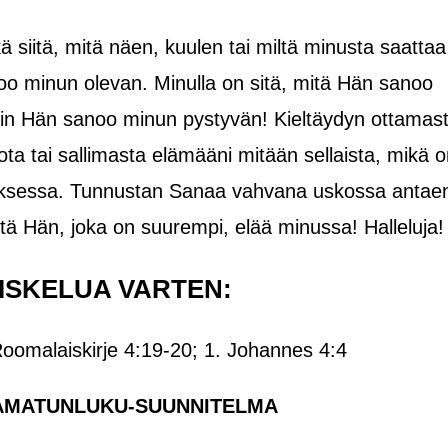
 siitä, mitä näen, kuulen tai miltä minusta saattaa
oo minun olevan. Minulla on sitä, mitä Hän sanoo
ihin Hän sanoo minun pystyvän! Kieltäydyn ottamas
ota tai sallimasta elämääni mitään sellaista, mikä o
istuksessa. Tunnustan Sanaa vahvana uskossa antae
tä Hän, joka on suurempi, elää minussa! Halleluja!
ISKELUA VARTEN:
Roomalaiskirje 4:19-20; 1. Johannes 4:4
AMATUNLUKU-SUUNNITELMA