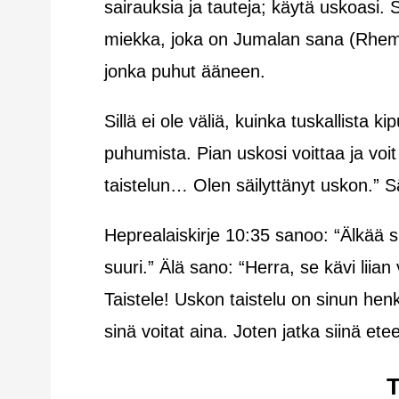
sairauksia ja tauteja; käytä uskoasi. 
miekka, joka on Jumalan sana
(Rhem
jonka puhut ääneen.
Sillä ei ole väliä, kuinka tuskallista 
puhumista. Pian uskosi voittaa ja voi
taistelun… Olen säilyttänyt uskon.”
Sä
Heprealaiskirje 10:35 sanoo: “Älkää s
suuri.” Älä sano: “Herra, se kävi liian 
Taistele! Uskon taistelu on sinun henk
sinä voitat aina. Joten jatka siinä etee