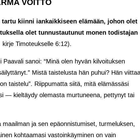
ARMA VOITTO
, tartu kiinni iankaikkiseen elämään, johon olet
stuksella olet tunnustautunut monen todistajan
. kirje Timoteukselle 6:12
).
i Paavali sanoi: “Minä olen hyvän kilvoituksen
säilyttänyt.” Mistä taistelusta hän puhui? Hän viitta
 taistelu”. Riippumatta siitä, mitä elämässäsi
i — kieltäydy olemasta murtuneena, pettynyt tai
taa maailman ja sen epäonnistumiset, turmeluksen,
ainen kohtaamasi vastoinkäyminen on vain