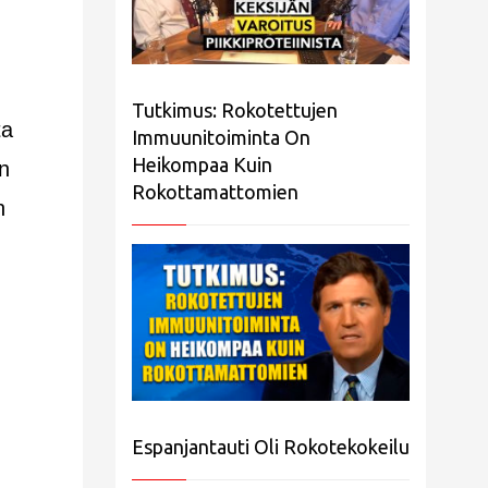
Tutkimus: Rokotettujen
ta
Immuunitoiminta On
Heikompaa Kuin
n
Rokottamattomien
n
Espanjantauti Oli Rokotekokeilu