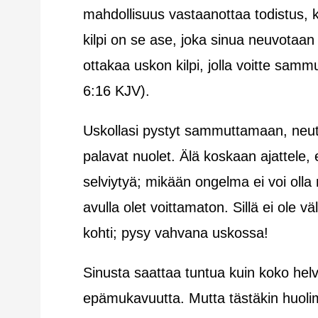
mahdollisuus vastaanottaa todistus, k
kilpi on se ase, joka sinua neuvota
ottakaa uskon kilpi, jolla voitte sam
6:16 KJV).
Uskollasi pystyt sammuttamaan, neut
palavat nuolet. Älä koskaan ajattele, e
selviytyä; mikään ongelma ei voi olla n
avulla olet voittamaton. Sillä ei ole 
kohti; pysy vahvana uskossa!
Sinusta saattaa tuntua kuin koko helve
epämukavuutta. Mutta tästäkin huolim