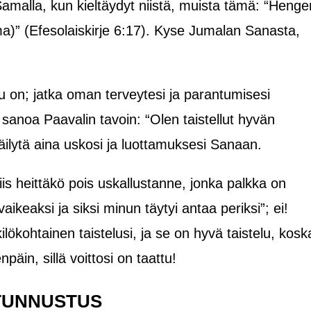
Samalla, kun kieltäydyt niistä, muista tämä:
“Henge
a)
”
(Efesolaiskirje 6:17). Kyse Jumalan Sanasta,
kipu on; jatka oman terveytesi ja parantumisesi
t sanoa Paavalin tavoin:
“Olen taistellut hyvän
ilytä aina uskosi ja luottamuksesi Sanaan.
iis heittäkö pois uskallustanne, jonka palkka on
vaikeaksi ja siksi minun täytyi antaa periksi”; ei!
ilökohtainen taistelusi, ja se on hyvä taistelu, kosk
npäin, sillä voittosi on taattu!
TUNNUSTUS