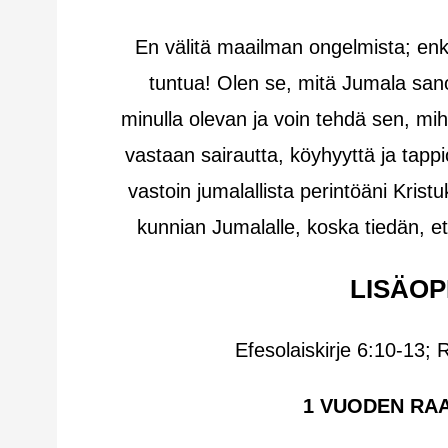
En välitä maailman ongelmista; enkä
tuntua! Olen se, mitä Jumala san
minulla olevan ja voin tehdä sen, m
vastaan sairautta, köyhyyttä ja tappi
vastoin jumalallista perintöäni Kr
kunnian Jumalalle, koska tiedän, et
LISÄOP
Efesolaiskirje 6:10-13; 
1 VUODEN RA