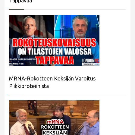
Tappavaa
MRNA-Rokotteen Keksijän Varoitus
Piikkiproteiinista