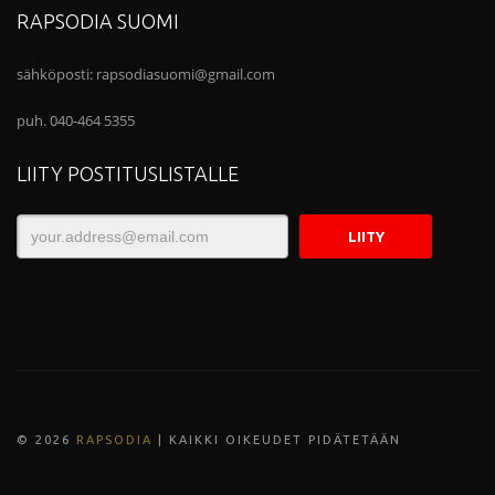
RAPSODIA SUOMI
sähköposti:
rapsodiasuomi@gmail.com
puh. 040-464 5355
LIITY POSTITUSLISTALLE
© 202
6
RAPSODIA
| KAIKKI OIKEUDET PIDÄTETÄÄN