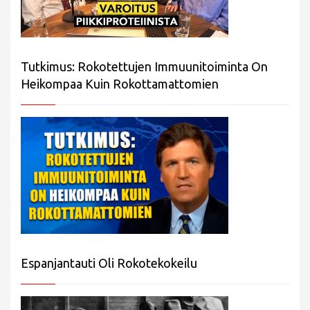
Tutkimus: Rokotettujen Immuunitoiminta On
Heikompaa Kuin Rokottamattomien
Espanjantauti Oli Rokotekokeilu