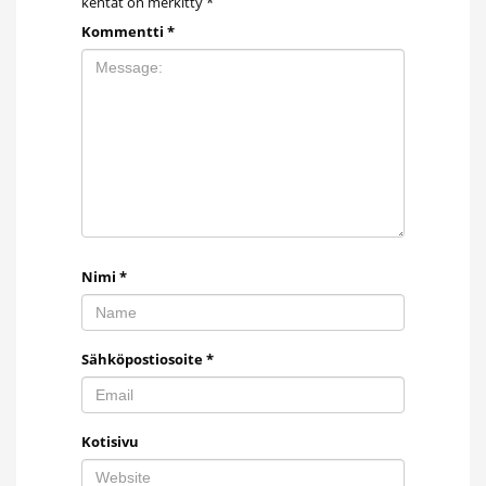
kentät on merkitty
*
Kommentti
*
Nimi
*
Sähköpostiosoite
*
Kotisivu