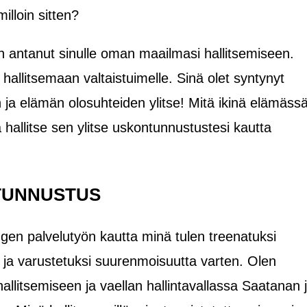
milloin sitten?
on antanut sinulle oman maailmasi hallitsemiseen.
 hallitsemaan valtaistuimelle. Sinä olet syntynyt
 ja elämän olosuhteiden ylitse! Mitä ikinä elämässä
a hallitse sen ylitse uskontunnustustesi kautta
TUNNUSTUS
en palvelutyön kautta minä tulen treenatuksi
a varustetuksi suurenmoisuutta varten. Olen
llitsemiseen ja vaellan hallintavallassa Saatanan 