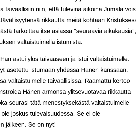
ivaallisiin niin, että tulevina aikoina Jumala vois
tävällisyytensä rikkautta meitä kohtaan Kristukses
stä tarkoittaa itse asiassa “seuraavia aikakausia”
tuksen valtaistuimella istumista.
n astui ylös taivaaseen ja istui valtaistuimelle.
n nyt asetettu istumaan yhdessä Hänen kanssaan.
a valtaistuimelle taivaallisissa. Raamattu kertoo
onstroida Hänen armonsa ylitsevuotavaa rikkautta
ka seurasi tätä menestyksekästä valtaistuimelle
 ole joskus tulevaisuudessa. Se ei ole
n jälkeen. Se on nyt!