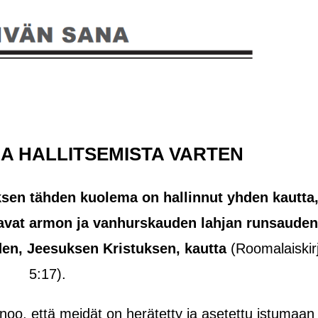
LA HALLITSEMISTA VARTEN
sen tähden kuolema on hallinnut yhden kautta
aavat armon ja vanhurskauden lahjan runsauden
den, Jeesuksen Kristuksen, kautta
(Roomalaiskir
5:17).
noo, että meidät on herätetty ja asetettu istumaan