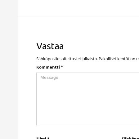
Vastaa
Sähköpostiosoitettasi ei julkaista.
Pakolliset kentät on 
Kommentti
*
Nimi
*
Sähköpo