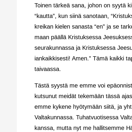
Toinen tärkeä sana, johon on syytä ki
“kautta”, kun siinä sanotaan, “Krist
kreikan kielen sanasta “en” ja se tark
maan päällä Kristuksessa Jeesuksess
seurakunnassa ja Kristuksessa Jeesuk
iankaikkisesti! Amen.” Tämä kaikki ta
taivaassa.
Tästä syystä me emme voi epäonnistu
kutsunut meidät tekemään tässä ajas
emme kykene hyötymään siitä, ja yh
Valtakunnassa. Tuhatvuotisessa Val
kanssa, mutta nyt me hallitsemme H