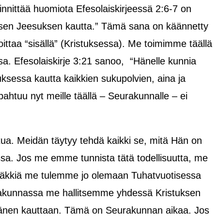
innittää huomiota Efesolaiskirjeessä 2:6-7 on
uksen Jeesuksen kautta.” Tämä sana on käännetty
oittaa “sisällä” (Kristuksessa). Me toimimme täällä
a. Efesolaiskirje 3:21 sanoo, “Hänelle kunnia
sessa kautta kaikkien sukupolvien, aina ja
pahtuu nyt meille täällä – Seurakunnalle – ei
a. Meidän täytyy tehdä kaikki se, mitä Hän on
sa. Jos me emme tunnista tätä todellisuutta, me
täkkiä me tulemme jo olemaan Tuhatvuotisessa
takunnassa me hallitsemme yhdessä Kristuksen
änen kauttaan. Tämä on Seurakunnan aikaa. Jos