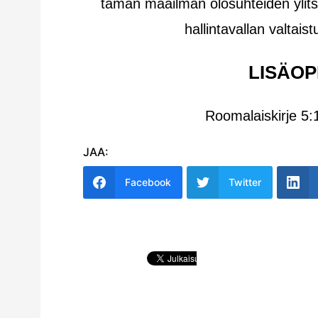
tämän maailman olosuhteiden ylitse.
hallintavallan valtais
LISÄOP
Roomalaiskirje 
JAA:
Facebook
Twitter