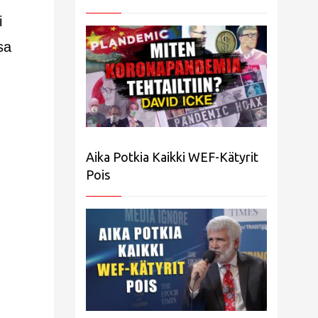
i
sa
;
Aika Potkia Kaikki WEF-Kätyrit
Pois