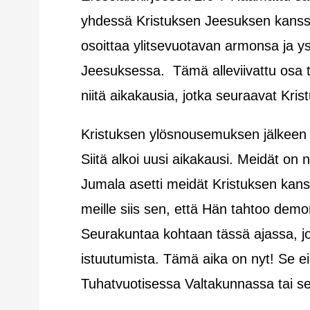
yhdessä Kristuksen Jeesuksen kanssa ta
osoittaa ylitsevuotavan armonsa ja ys
Jeesuksessa. Tämä alleviivattu osa tä
niitä aikakausia, jotka seuraavat Kris
Kristuksen ylösnousemuksen jälkeen Hä
Siitä alkoi uusi aikakausi. Meidät o
Jumala asetti meidät Kristuksen kanss
meille siis sen, että Hän tahtoo dem
Seurakuntaa kohtaan tässä ajassa, jo
istuutumista. Tämä aika on nyt! Se ei
Tuhatvuotisessa Valtakunnassa tai se