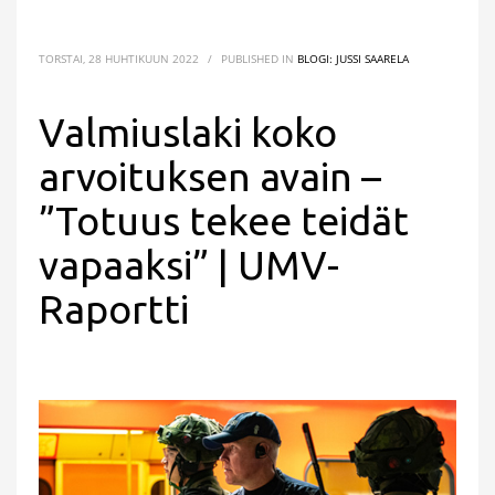
TORSTAI, 28 HUHTIKUUN 2022
/
PUBLISHED IN
BLOGI: JUSSI SAARELA
Valmiuslaki koko
arvoituksen avain –
”Totuus tekee teidät
vapaaksi” | UMV-
Raportti