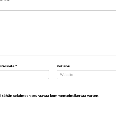
stiosoite
*
Kotisivu
uni tähän selaimeen seuraavaa kommentointikertaa varten.