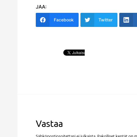
JAA:
Facebook
Twitter
Vastaa
Sähköpostiosoitettasi ei julkaista.
Pakolliset kentät on 