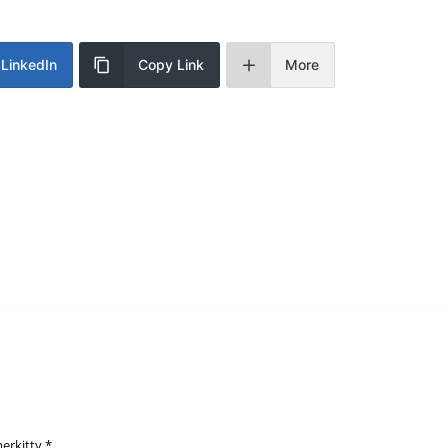
LinkedIn
Copy Link
More
merkitty
*