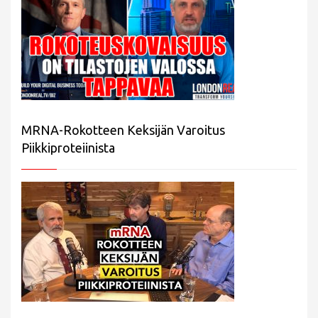
MRNA-Rokotteen Keksijän Varoitus
Piikkiproteiinista