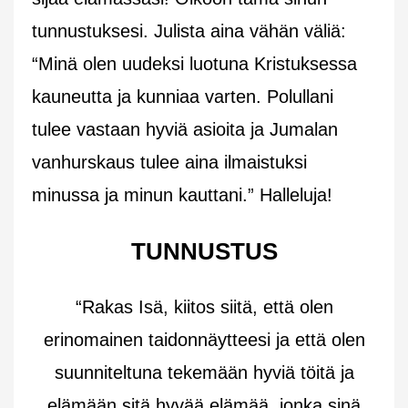
tunnustuksesi. Julista aina vähän väliä:
“Minä olen uudeksi luotuna Kristuksessa
kauneutta ja kunniaa varten. Polullani
tulee vastaan hyviä asioita ja Jumalan
vanhurskaus tulee aina ilmaistuksi
minussa ja minun kauttani.” Halleluja!
TUNNUSTUS
“Rakas Isä, kiitos siitä, että olen
erinomainen taidonnäytteesi ja että olen
suunniteltuna tekemään hyviä töitä ja
elämään sitä hyvää elämää, jonka sinä