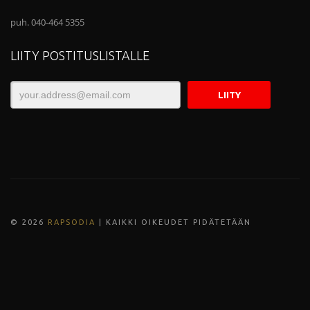
puh. 040-464 5355
LIITY POSTITUSLISTALLE
© 202
6
RAPSODIA
| KAIKKI OIKEUDET PIDÄTETÄÄN