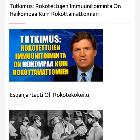
Tutkimus: Rokotettujen Immuunitoiminta On
Heikompaa Kuin Rokottamattomien
Espanjantauti Oli Rokotekokeilu