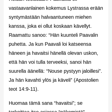
vastaavanlainen kokemus Lystrassa erään
syntymästään halvaantuneen miehen
kanssa, joka ei ollut koskaan kävellyt.
Raamattu sanoo: “Hän kuunteli Paavalin
puhetta. Ja kun Paavali loi katseensa
häneen ja havaitsi hänellä olevan uskon,
että hän voi tulla terveeksi, sanoi hän
suurella äänellä: “Nouse pystyyn jaloillesi”.
Ja hän kavahti ylös ja käveli” (Apostolien
teot 14:9-11).
Huomaa tämä sana “havaitsi”; se
tarkoittaa itse asiassa “näkemistä”.