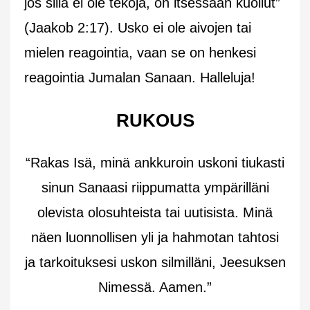
jos sillä ei ole tekoja, on itsessään kuollut”
(Jaakob 2:17). Usko ei ole aivojen tai
mielen reagointia, vaan se on henkesi
reagointia Jumalan Sanaan. Halleluja!
RUKOUS
“Rakas Isä, minä ankkuroin uskoni tiukasti
sinun Sanaasi riippumatta ympärilläni
olevista olosuhteista tai uutisista. Minä
näen luonnollisen yli ja hahmotan tahtosi
ja tarkoituksesi uskon silmilläni, Jeesuksen
Nimessä. Aamen.”