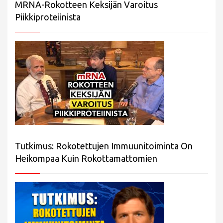
MRNA-Rokotteen Keksijän Varoitus
Piikkiproteiinista
Tutkimus: Rokotettujen Immuunitoiminta On
Heikompaa Kuin Rokottamattomien