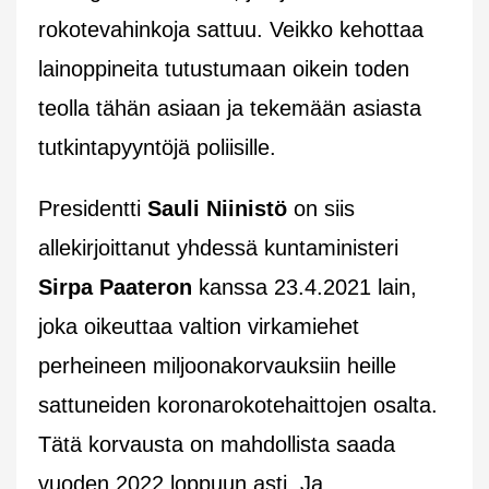
rokotevahinkoja sattuu. Veikko kehottaa
lainoppineita tutustumaan oikein toden
teolla tähän asiaan ja tekemään asiasta
tutkintapyyntöjä poliisille.
Presidentti
Sauli Niinistö
on siis
allekirjoittanut yhdessä kuntaministeri
Sirpa Paateron
kanssa 23.4.2021 lain,
joka oikeuttaa valtion virkamiehet
perheineen miljoonakorvauksiin heille
sattuneiden koronarokotehaittojen osalta.
Tätä korvausta on mahdollista saada
vuoden 2022 loppuun asti. Ja