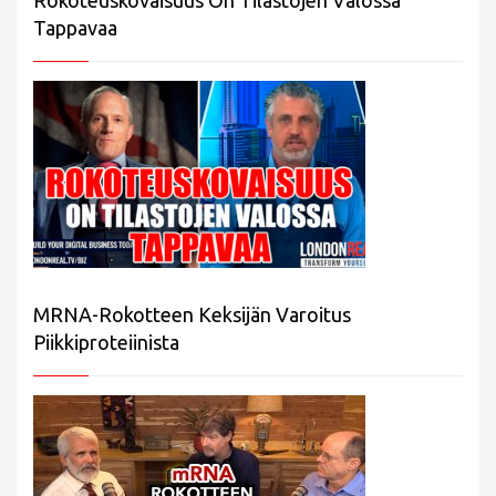
Tappavaa
MRNA-Rokotteen Keksijän Varoitus
Piikkiproteiinista