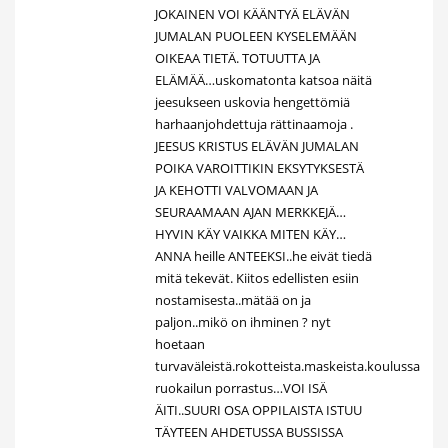
JOKAINEN VOI KÄÄNTYÄ ELÄVÄN
JUMALAN PUOLEEN KYSELEMÄÄN
OIKEAA TIETÄ. TOTUUTTA JA
ELÄMÄÄ…uskomatonta katsoa näitä
jeesukseen uskovia hengettömiä
harhaanjohdettuja rättinaamoja .
JEESUS KRISTUS ELÄVÄN JUMALAN
POIKA VAROITTIKIN EKSYTYKSESTÄ
JA KEHOTTI VALVOMAAN JA
SEURAAMAAN AJAN MERKKEJÄ…
HYVIN KÄY VAIKKA MITEN KÄY…
ANNA heille ANTEEKSI..he eivät tiedä
mitä tekevät. Kiitos edellisten esiin
nostamisesta..mätää on ja
paljon..mikö on ihminen ? nyt
hoetaan
turvaväleistä.rokotteista.maskeista.koulussa
ruokailun porrastus…VOI ISÄ
ÄITI..SUURI OSA OPPILAISTA ISTUU
TÄYTEEN AHDETUSSA BUSSISSA