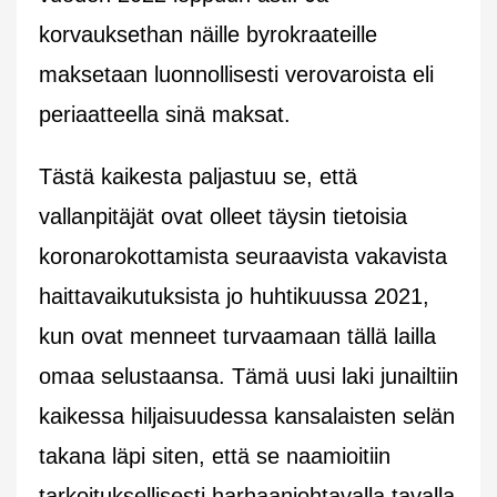
korvauksethan näille byrokraateille
maksetaan luonnollisesti verovaroista eli
periaatteella sinä maksat.
Tästä kaikesta paljastuu se, että
vallanpitäjät ovat olleet täysin tietoisia
koronarokottamista seuraavista vakavista
haittavaikutuksista jo huhtikuussa 2021,
kun ovat menneet turvaamaan tällä lailla
omaa selustaansa. Tämä uusi laki junailtiin
kaikessa hiljaisuudessa kansalaisten selän
takana läpi siten, että se naamioitiin
tarkoituksellisesti harhaanjohtavalla tavalla