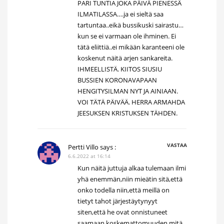
PARI TUNTIA JOKA PÄIVÄ PIENESSÄ
ILMATILASSA….ja ei sieltä saa
tartuntaa..eikä bussikuski sairastu…
kun se ei varmaan ole ihminen. Ei
tätä eliittiä..ei mikään karanteeni ole
koskenut näitä arjen sankareita.
IHMEELLISTÄ. KIITOS SIUSIU
BUSSIEN KORONAVAPAAN
HENGITYSILMAN NYT JA AINIAAN.
VOI TÄTÄ PÄIVÄÄ. HERRA ARMAHDA
JEESUKSEN KRISTUKSEN TÄHDEN.
VASTAA
Pertti Villo
says :
6.6.2022 at 16:14
Kun näitä juttuja alkaa tulemaan ilmi
yhä enemmän,niin mieätin sitä,että
onko todella niin,että meillä on
tietyt tahot järjestäytynyyt
siten,että he ovat onnistuneet
saamaan koskemattomuuden mitä