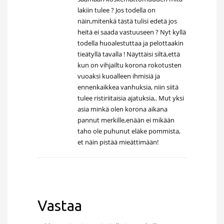
lakiin tulee ? Jos todella on
näin,mitenkä tästä tulisi edetä jos
heitä ei saada vastuuseen ? Nyt kyllä
todella huoalestuttaa ja pelottaakin
tieätyllä tavalla ! Näyttäisi siltä,että
kun on vihjailtu korona rokotusten
vuoaksi kuoalleen ihmisiä ja
ennenkaikkea vanhuksia, niin siitä
tulee ristiriitaisia ajatuksia,. Mut yksi
asia minkä olen korona aikana
pannut merkille,enään ei mikään
taho ole puhunut eläke pommista,
et näin pistää mieättimään!
Vastaa