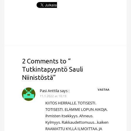
2 Comments to “
Tutkintapyyntö Sauli
Niinistöstä”
VASTAA
Pasi Anttila
says :
11.1.2022 at 10:19
KIITOS HERRALLE. TOTISESTI.
TOTISESTI. ELÄMME LOPUN AIKOJA.
ihmisten itsekkyys. Ahneus.
Kylmyys. Rakkaudettomuus…kaiken
RAAMATTU KYLLÄ ILMOITTAA. JA