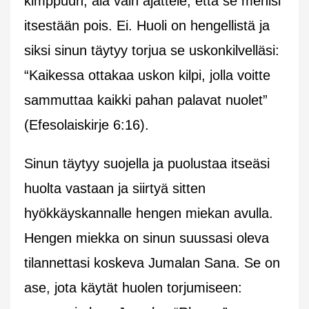
kimppuun, älä vain ajattele, että se menisi
itsestään pois. Ei. Huoli on hengellistä ja
siksi sinun täytyy torjua se uskonkilvelläsi:
“Kaikessa ottakaa uskon kilpi, jolla voitte
sammuttaa kaikki pahan palavat nuolet”
(Efesolaiskirje 6:16).
Sinun täytyy suojella ja puolustaa itseäsi
huolta vastaan ja siirtyä sitten
hyökkäyskannalle hengen miekan avulla.
Hengen miekka on sinun suussasi oleva
tilannettasi koskeva Jumalan Sana. Se on
ase, jota käytät huolen torjumiseen: