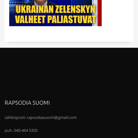
RAPSODIA SUOMI
sähköposti:
rapsodiasuomi@gmail.com
puh. 040-464 5355