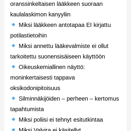
oranssinkeltaisen lääkkeen suoraan
kaulalaskimon kanyyliin
Miksi lääkkeen antotapaa EI kirjattu
potilastietoihin
Miksi annettu lääkevalmiste ei ollut
tarkoitettu suonensisäiseen käyttöön
Oikeuskemiallinen näyttö:
moninkertaisesti tappava
oksikodonipitoisuus
Silminnäkijöiden – perheen – kertomus
tapahtumista
Miksi poliisi ei tehnyt esitutkintaa
Miksi Valvira ei käsitellyt