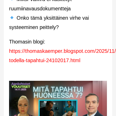
ruumiinavausdokumentteja
Onko tämä yksittäinen virhe vai
systeeminen peittely?
Thomasin blogi:
https://thomaskaemper.blogspot.com/2025/11/
todella-tapahtui-24102017.html