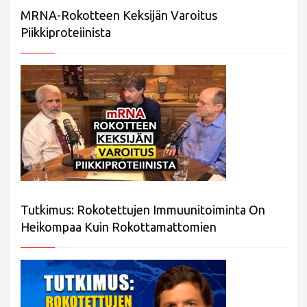
MRNA-Rokotteen Keksijän Varoitus
Piikkiproteiinista
Tutkimus: Rokotettujen Immuunitoiminta On
Heikompaa Kuin Rokottamattomien