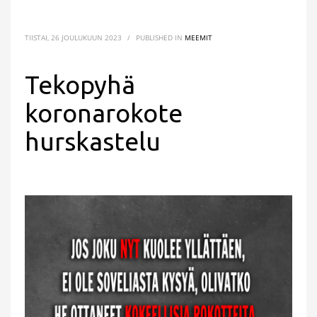
TIISTAI, 26 JOULUKUUN 2023
/
PUBLISHED IN
MEEMIT
Tekopyhä
koronarokote
hurskastelu