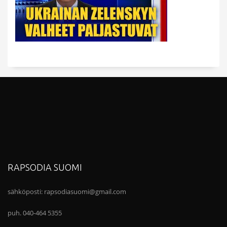
RAPSODIA SUOMI
sähköposti:
rapsodiasuomi@gmail.com
puh. 040-464 5355