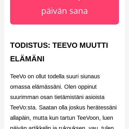
päivän sana
TODISTUS: TEEVO MUUTTI
ELÄMÄNI
TeeVo on ollut todella suuri siunaus
omassa elämässäni. Olen oppinut
suurimman osan tietämistäni asioista
TeeVo:sta. Saatan olla joskus herätessäni
allapäin, mutta kun tartun TeeVoon, luen
päivän artikkelin ja rukouksen, vau, tulen