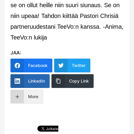
se on ollut heille niin suuri siunaus. Se on
niin upeaa! Tahdon kiittää Pastori Chrisiä
partneruudestani TeeVo:n kanssa. -Anima,
TeeVo:n lukija
JAA:
Facebook
Twitter
LinkedIn
Copy Link
More