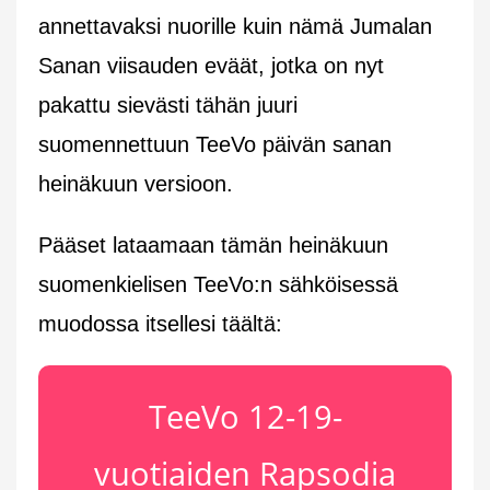
annettavaksi nuorille kuin nämä Jumalan
Sanan viisauden eväät, jotka on nyt
pakattu sievästi tähän juuri
suomennettuun TeeVo päivän sanan
heinäkuun versioon.
Pääset lataamaan tämän heinäkuun
suomenkielisen TeeVo:n sähköisessä
muodossa itsellesi täältä:
TeeVo 12-19-
vuotiaiden Rapsodia