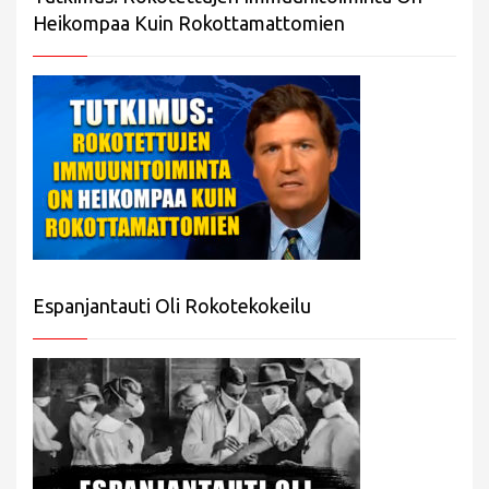
Heikompaa Kuin Rokottamattomien
Espanjantauti Oli Rokotekokeilu