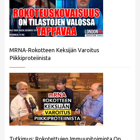
MRNA-Rokotteen Keksijän Varoitus
Piikkiproteiinista
Tutkimus: Rokotettujen Immuunitoiminta On