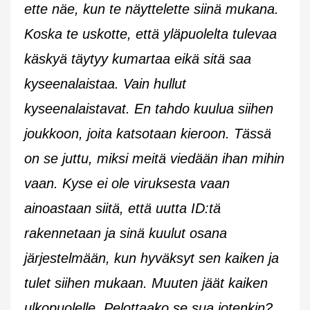
ette näe, kun te näyttelette siinä mukana.
Koska te uskotte, että yläpuolelta tulevaa
käskyä täytyy kumartaa eikä sitä saa
kyseenalaistaa. Vain hullut
kyseenalaistavat. En tahdo kuulua siihen
joukkoon, joita katsotaan kieroon. Tässä
on se juttu, miksi meitä viedään ihan mihin
vaan. Kyse ei ole viruksesta vaan
ainoastaan siitä, että uutta ID:tä
rakennetaan ja sinä kuulut osana
järjestelmään, kun hyväksyt sen kaiken ja
tulet siihen mukaan. Muuten jäät kaiken
ulkopuolelle. Pelottaako se sua jotenkin?