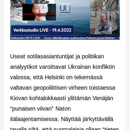
Useat sotilasasiantuntijat ja politiikan
analyytikot varoittavat Ukrainan konfliktin
valossa, että Helsinki on tekemässä
valtavan geopoliittisen virheen toistaessa
Kiovan kohtalokkaasti ylittämän Venäjän
“punaisen viivan” Naton
itälaajentamisessa. Näyttää järkyttävällä
tavalla siltä, että suomalaisia ollaan “tieten