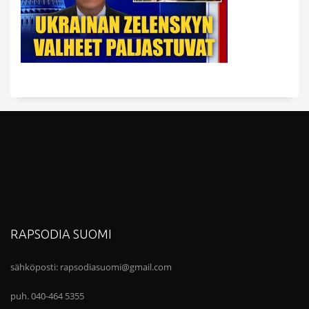
RAPSODIA SUOMI
sähköposti:
rapsodiasuomi@gmail.com
puh. 040-464 5355