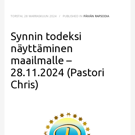
TORSTAI, 28 MARRASKUUN 2024
/
PUBLISHED IN
PÄIVÄN RAPSODIA
Synnin todeksi
näyttäminen
maailmalle –
28.11.2024 (Pastori
Chris)