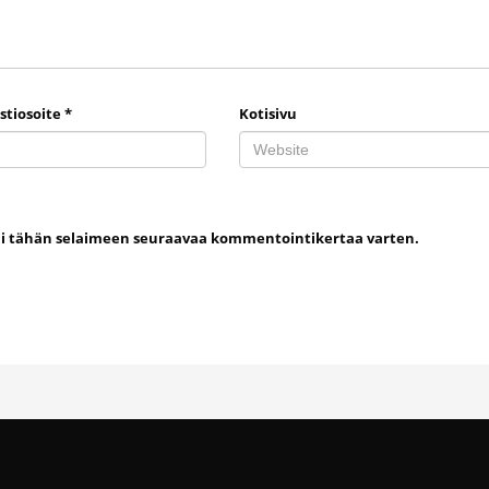
stiosoite
*
Kotisivu
uni tähän selaimeen seuraavaa kommentointikertaa varten.