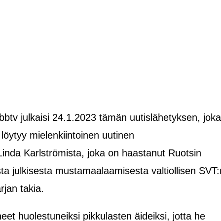
tv julkaisi 24.1.2023 tämän uutislähetyksen, joka
 löytyy mielenkiintoinen uutinen
Linda Karlströmista, joka on haastanut Ruotsin
ta julkisesta mustamaalaamisesta valtiollisen SVT:
jan takia.
neet huolestuneiksi pikkulasten äideiksi, jotta he