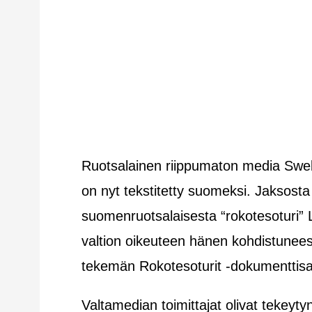
Ruotsalainen riippumaton media Swebb
on nyt tekstitetty suomeksi. Jaksosta
suomenruotsalaisesta “rokotesoturi” 
valtion oikeuteen hänen kohdistunees
tekemän Rokotesoturit -dokumenttisar
Valtamedian toimittajat olivat tekeyty