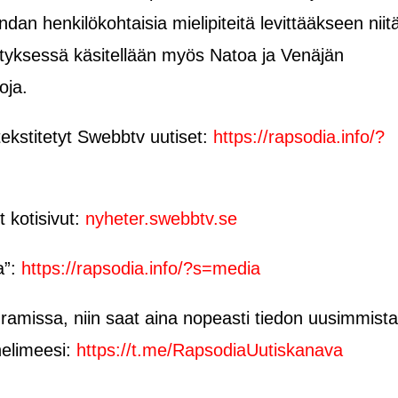
an henkilökohtaisia mielipiteitä levittääkseen niit
etyksessä käsitellään myös Natoa ja Venäjän
oja.
ekstitetyt Swebbtv uutiset:
https://rapsodia.info/?
t kotisivut:
nyheter.swebbtv.se
a”:
https://rapsodia.info/?s=media
amissa, niin saat aina nopeasti tiedon uusimmista
helimeesi:
https://t.me/RapsodiaUutiskanava