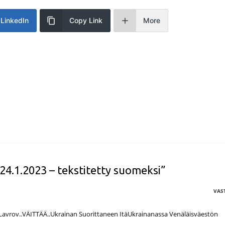
LinkedIn
Copy Link
More
4.1.2023 – tekstitetty suomeksi”
VAS
kö Lavrov..VÄITTÄÄ..Ukrainan Suorittaneen ItäUkrainanassa Venäläisväestön