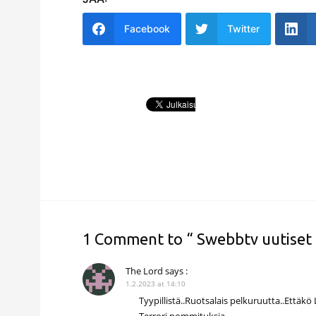
Facebook
Twitter
1 Comment to “ Swebbtv uutiset 2
The Lord
says :
1.2.2023 at 14:10
Tyypillistä..Ruotsalais pelkuruutta..Että