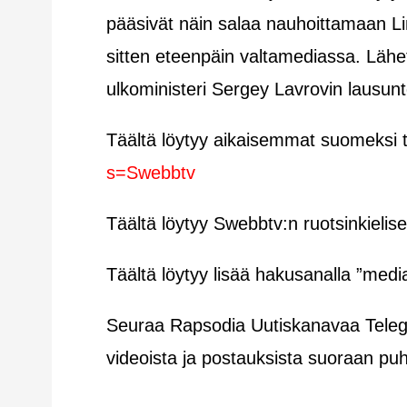
pääsivät näin salaa nauhoittamaan Lind
sitten eteenpäin valtamediassa. Läh
ulkoministeri Sergey Lavrovin lausunt
Täältä löytyy aikaisemmat suomeksi t
s=Swebbtv
Täältä löytyy Swebbtv:n ruotsinkielise
Täältä löytyy lisää hakusanalla ”medi
Seuraa Rapsodia Uutiskanavaa Telegr
videoista ja postauksista suoraan pu