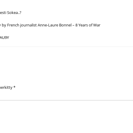
sti Sokea..?
 by French journalist Anne-Laure Bonnel – 8 Years of War
vAU9Y
merkitty
*