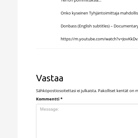
Terrori pommituksia…
Onko kyseinen Tyhjäntoimittaja mahdollise
Donbass (English subtitles) – Documentary
https://m.youtube.com/watch?v=JovKkD
Vastaa
Sähköpostiosoitettasi ei julkaista.
Pakolliset kentät on 
Kommentti
*