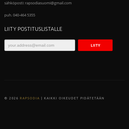
sähköposti:
rapsodiasuomi@gmail.com
puh. 040-464 5355
LIITY POSTITUSLISTALLE
© 202
6
RAPSODIA
| KAIKKI OIKEUDET PIDÄTETÄÄN