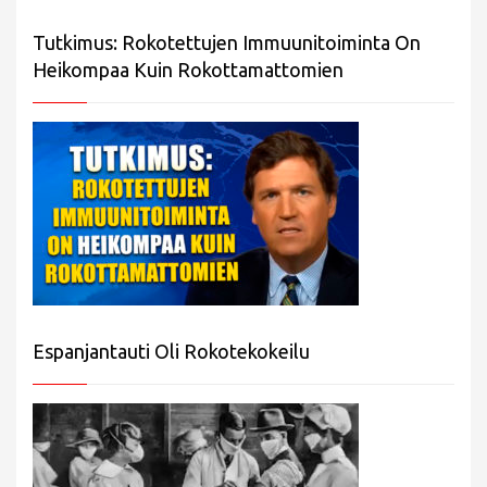
Tutkimus: Rokotettujen Immuunitoiminta On
Heikompaa Kuin Rokottamattomien
Espanjantauti Oli Rokotekokeilu