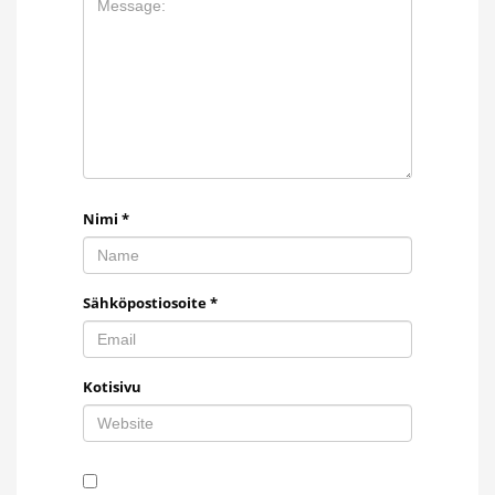
Nimi
*
Sähköpostiosoite
*
Kotisivu