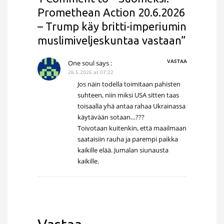
Promethean Action 20.6.2026
– Trump käy britti-imperiumin
muslimiveljeskuntaa vastaan”
VASTAA
One soul
says :
26.5.2026 at 07:22
Jos näin todella toimitaan pahisten
suhteen, niin miksi USA sitten taas
toisaalla yhä antaa rahaa Ukrainassa
käytävään sotaan…???
Toivotaan kuitenkin, että maailmaan
saataisiin rauha ja parempi paikka
kaikille elää. Jumalan siunausta
kaikille.