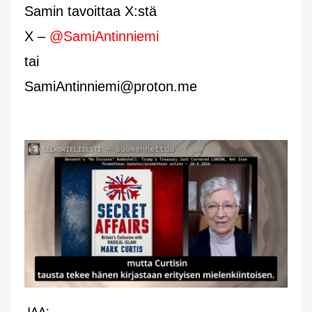
Samin tavoittaa X:stä
X –
@SamiAntinniemi
tai
SamiAntinniemi@proton.me
JAA: