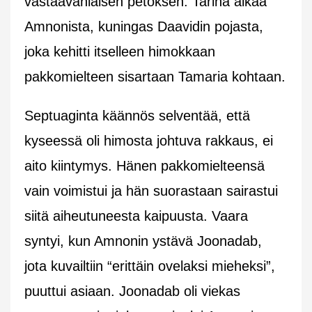
vastaavanlaisen petoksen. Tarina alkaa
Amnonista, kuningas Daavidin pojasta,
joka kehitti itselleen himokkaan
pakkomielteen sisartaan Tamaria kohtaan.
Septuaginta käännös selventää, että
kyseessä oli himosta johtuva rakkaus, ei
aito kiintymys. Hänen pakkomielteensä
vain voimistui ja hän suorastaan sairastui
siitä aiheutuneesta kaipuusta. Vaara
syntyi, kun Amnonin ystävä Joonadab,
jota kuvailtiin “erittäin ovelaksi mieheksi”,
puuttui asiaan. Joonadab oli viekas