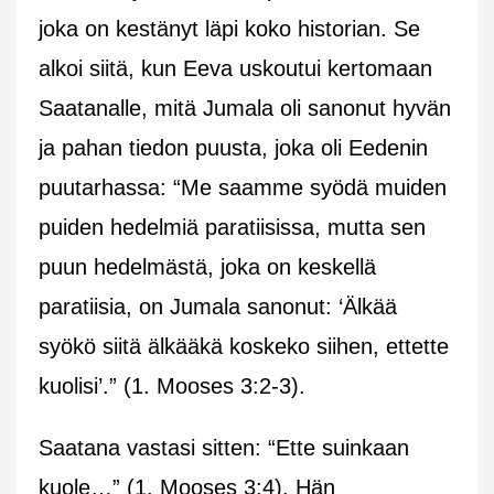
joka on kestänyt läpi koko historian. Se
alkoi siitä, kun Eeva uskoutui kertomaan
Saatanalle, mitä Jumala oli sanonut hyvän
ja pahan tiedon puusta, joka oli Eedenin
puutarhassa: “Me saamme syödä muiden
puiden hedelmiä paratiisissa, mutta sen
puun hedelmästä, joka on keskellä
paratiisia, on Jumala sanonut: ‘Älkää
syökö siitä älkääkä koskeko siihen, ettette
kuolisi’.” (1. Mooses 3:2-3).
Saatana vastasi sitten:
“Ette suinkaan
kuole…”
(1. Mooses 3:4). Hän