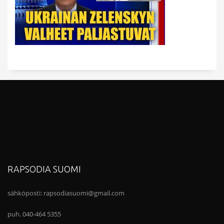
RAPSODIA SUOMI
sähköposti:
rapsodiasuomi@gmail.com
puh. 040-464 5355