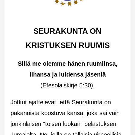
SEURAKUNTA ON
KRISTUKSEN RUUMIS
Sillä me olemme hänen ruumiinsa,
lihansa ja luidensa jäseniä
(Efesolaiskirje 5:30).
Jotkut ajattelevat, että Seurakunta on
pakanoista koostuva kansa, joka sai vain
jonkinlaisen “toisen luokan” pelastuksen
Jumalalta. Ne, joilla on tällaisia virheellisiä