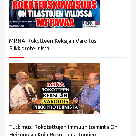
MRNA-Rokotteen Keksijän Varoitus
Piikkiproteiinista
Tutkimus: Rokotettujen Immuunitoiminta On
Heikompaa Kuin Rokottamattomien