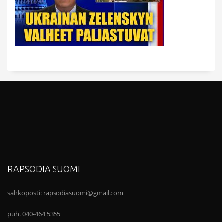
RAPSODIA SUOMI
sähköposti:
rapsodiasuomi@gmail.com
puh. 040-464 5355