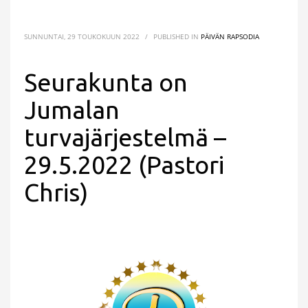
SUNNUNTAI, 29 TOUKOKUUN 2022
/
PUBLISHED IN
PÄIVÄN RAPSODIA
Seurakunta on
Jumalan
turvajärjestelmä –
29.5.2022 (Pastori
Chris)