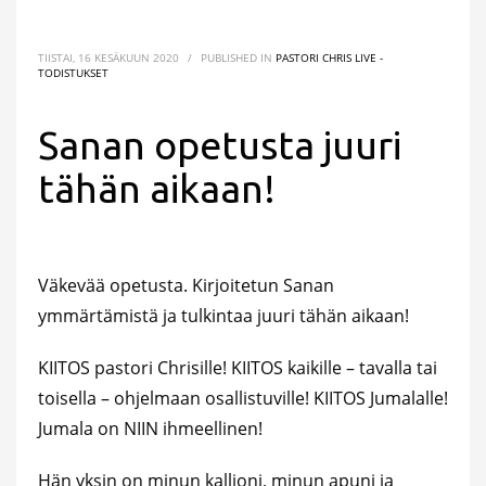
TIISTAI, 16 KESÄKUUN 2020
/
PUBLISHED IN
PASTORI CHRIS LIVE -
TODISTUKSET
Sanan opetusta juuri
tähän aikaan!
Väkevää opetusta. Kirjoitetun Sanan
ymmärtämistä ja tulkintaa juuri tähän aikaan!
KIITOS pastori Chrisille! KIITOS kaikille – tavalla tai
toisella – ohjelmaan osallistuville! KIITOS Jumalalle!
Jumala on NIIN ihmeellinen!
Hän yksin on minun kallioni, minun apuni ja