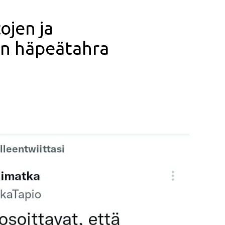
tojen ja
en häpeätahra