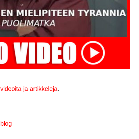
ideoita ja artikkeleja
.
.blog