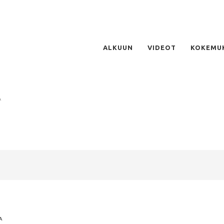
ALKUUN
VIDEOT
KOKEMU
A
A