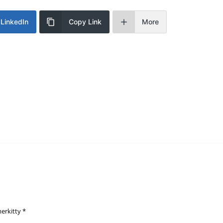
LinkedIn
Copy Link
More
merkitty
*