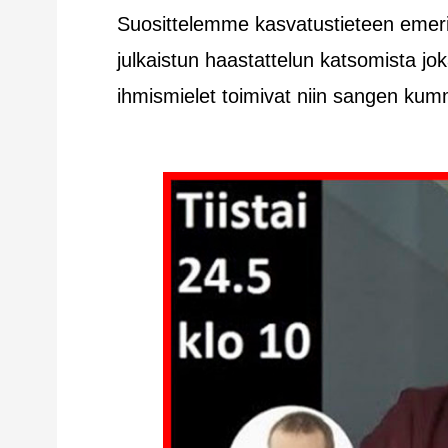
Suosittelemme kasvatustieteen emer
julkaistun haastattelun katsomista j
ihmismielet toimivat niin sangen kumm