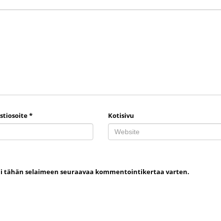
stiosoite
*
Kotisivu
uni tähän selaimeen seuraavaa kommentointikertaa varten.