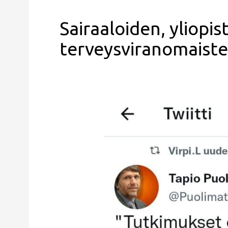
Sairaaloiden, yliopis
terveysviranomaist