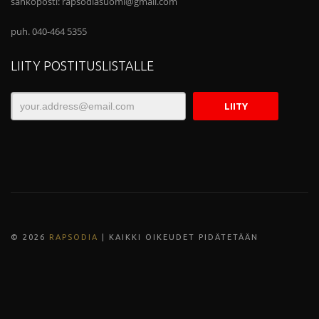
sähköposti:
rapsodiasuomi@gmail.com
puh. 040-464 5355
LIITY POSTITUSLISTALLE
© 202
6
RAPSODIA
| KAIKKI OIKEUDET PIDÄTETÄÄN