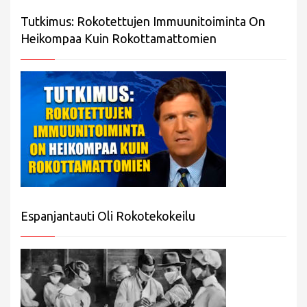
Tutkimus: Rokotettujen Immuunitoiminta On
Heikompaa Kuin Rokottamattomien
Espanjantauti Oli Rokotekokeilu