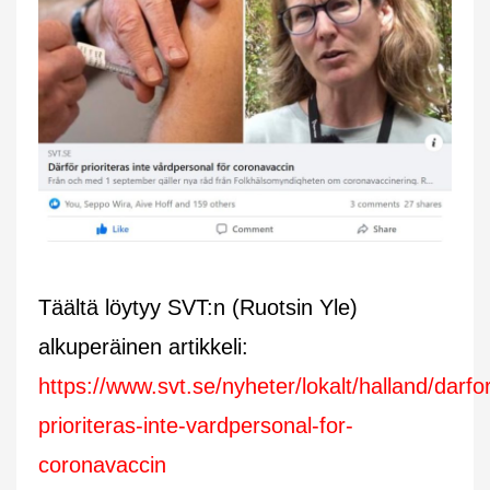
Täältä löytyy SVT:n (Ruotsin Yle)
alkuperäinen artikkeli:
https://www.svt.se/nyheter/lokalt/halland/darfo
prioriteras-inte-vardpersonal-for-
coronavaccin