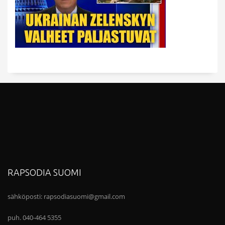
RAPSODIA SUOMI
sähköposti:
rapsodiasuomi@gmail.com
puh. 040-464 5355