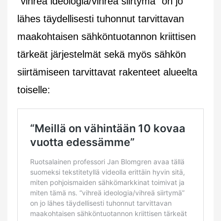
“vihreä ideologia/vihreä siirtymä” on jo
lähes täydellisesti tuhonnut tarvittavan
maakohtaisen sähköntuotannon kriittisen
tärkeät järjestelmät sekä myös sähkön
siirtämiseen tarvittavat rakenteet alueelta
toiselle: