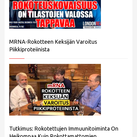
MRNA-Rokotteen Keksijän Varoitus
Piikkiproteiinista
Tutkimus: Rokotettujen Immuunitoiminta On
Heikompaa Kuin Rokottamattomien