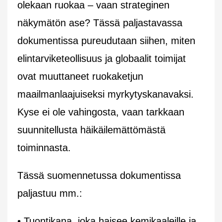
olekaan ruokaa – vaan strateginen
näkymätön ase? Tässä paljastavassa
dokumentissa pureudutaan siihen, miten
elintarviketeollisuus ja globaalit toimijat
ovat muuttaneet ruokaketjun
maailmanlaajuiseksi myrkytyskanavaksi.
Kyse ei ole vahingosta, vaan tarkkaan
suunnitellusta häikäilemättömästä
toiminnasta.
Tässä suomennetussa dokumentissa
paljastuu mm.:
• Tuontikana, joka haisee kemikaaleille ja