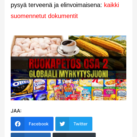
pysyä terveenä ja elinvoimaisena:
kaikki
suomennetut dokumentit
JAA:
Facebook
Twitter