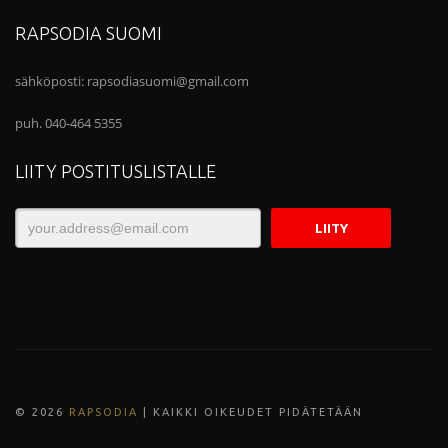
RAPSODIA SUOMI
sähköposti:
rapsodiasuomi@gmail.com
puh. 040-464 5355
LIITY POSTITUSLISTALLE
© 202
6
RAPSODIA
| KAIKKI OIKEUDET PIDÄTETÄÄN