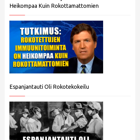
Heikompaa Kuin Rokottamattomien
Espanjantauti Oli Rokotekokeilu