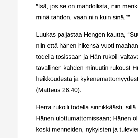
“Isä, jos se on mahdollista, niin men
minä tahdon, vaan niin kuin sinä.””
Luukas paljastaa Hengen kautta, “Su
niin että hänen hikensä vuoti maahan 
todella tosissaan ja Hän rukoili valtav
tavallinen kahden minuutin rukous! 
heikkoudesta ja kykenemättömyydestä
(Matteus 26:40).
Herra rukoili todella sinnikkäästi, sillä 
Hänen ulottumattomissaan; Hänen oli
koski menneiden, nykyisten ja tulevi