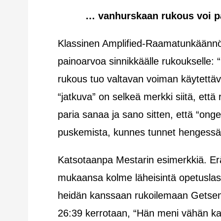
… vanhurskaan rukous voi pa
Klassinen Amplified-Raamatunkäännös
painoarvoa sinnikkäälle rukoukselle:
rukous tuo valtavan voiman käytettäv
“jatkuva” on selkeä merkki siitä, että
paria sanaa ja sano sitten, että “onge
puskemista, kunnes tunnet hengessäs
Katsotaanpa Mestarin esimerkkiä. Er
mukaansa kolme läheisintä opetuslast
heidän kanssaan rukoilemaan Getse
26:39 kerrotaan, “Hän meni vähän kau