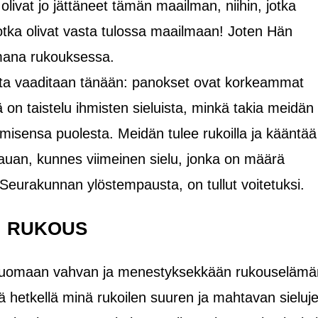
a olivat jo jättäneet tämän maailman, niihin, jotka
n, jotka olivat vasta tulossa maailmaan! Joten Hän
omana rukouksessa.
elta vaaditaan tänään: panokset ovat korkeammat
on taistelu ihmisten sieluista, minkä takia meidän
tumisensa puolesta. Meidän tulee rukoilla ja kääntää
auan, kunnes viimeinen sielu, jonka on määrä
eurakunnan ylöstempausta, on tullut voitetuksi.
RUKOUS
ua luomaan vahvan ja menestyksekkään rukouselämä
lä hetkellä minä rukoilen suuren ja mahtavan sieluj