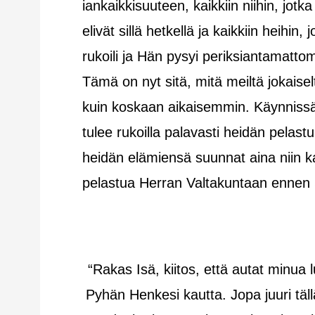
iankaikkisuuteen, kaikkiin niihin, jotk
elivät sillä hetkellä ja kaikkiin heihi
rukoili ja Hän pysyi periksiantamatt
Tämä on nyt sitä, mitä meiltä jokais
kuin koskaan aikaisemmin. Käynnissä 
tulee rukoilla palavasti heidän pelas
heidän elämiensä suunnat aina niin k
pelastua Herran Valtakuntaan ennen S
“Rakas Isä, kiitos, että autat min
Pyhän Henkesi kautta. Jopa juuri täl