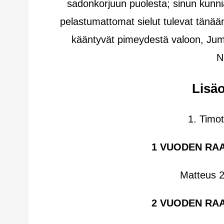
sadonkorjuun puolesta; sinun kunnia
pelastumattomat sielut tulevat tänään
kääntyvät pimeydestä valoon, Jum
N
Lisäo
1. Timo
1 VUODEN RA
Matteus 2
2 VUODEN RA