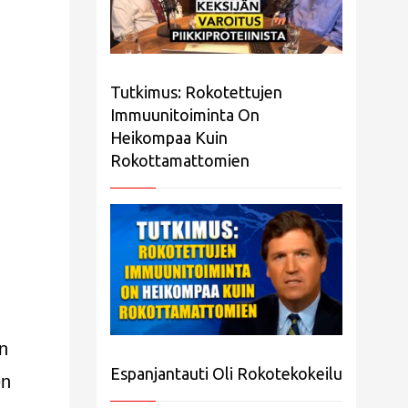
Tutkimus: Rokotettujen
Immuunitoiminta On
Heikompaa Kuin
Rokottamattomien
n
Espanjantauti Oli Rokotekokeilu
en