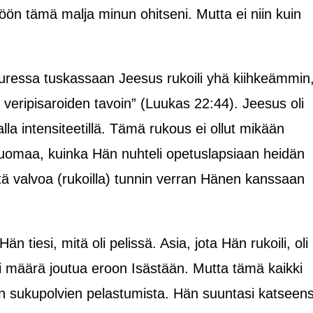
köön tämä malja minun ohitseni. Mutta ei niin kuin
uressa tuskassaan Jeesus rukoili yhä kiihkeämmin
veripisaroiden tavoin” (Luukas 22:44). Jeesus oli
alla intensiteetillä. Tämä rukous ei ollut mikään
Huomaa, kuinka Hän nuhteli opetuslapsiaan heidän
 valvoa (rukoilla) tunnin verran Hänen kanssaan
Hän tiesi, mitä oli pelissä. Asia, jota Hän rukoili, oli
 määrä joutua eroon Isästään. Mutta tämä kaikki
en sukupolvien pelastumista. Hän suuntasi katseen