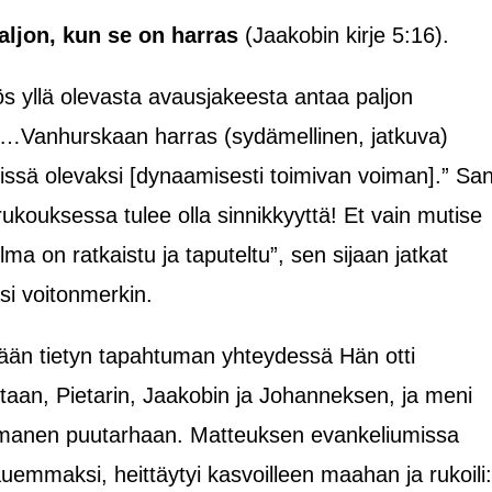
ljon, kun se on harras
(Jaakobin kirje 5:16).
 yllä olevasta avausjakeesta antaa paljon
 “…Vanhurskaan harras (sydämellinen, jatkuva)
issä olevaksi [dynaamisesti toimivan voiman].” Sa
 rukouksessa tulee olla sinnikkyyttä! Et vain mutise
lma on ratkaistu ja taputeltu”, sen sijaan jatkat
i voitonmerkin.
ään tietyn tapahtuman yhteydessä Hän otti
aan, Pietarin, Jaakobin ja Johanneksen, ja meni
manen puutarhaan. Matteuksen evankeliumissa
emmaksi, heittäytyi kasvoilleen maahan ja rukoili: