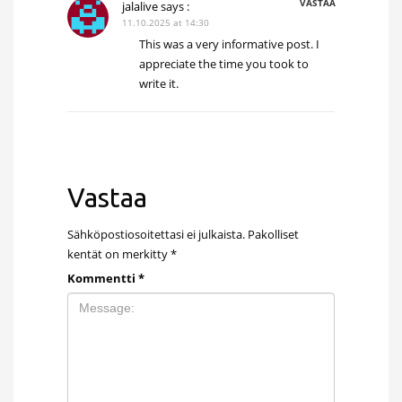
VASTAA
jalalive
says :
11.10.2025 at 14:30
This was a very informative post. I
appreciate the time you took to
write it.
Vastaa
Sähköpostiosoitettasi ei julkaista.
Pakolliset
kentät on merkitty
*
Kommentti
*