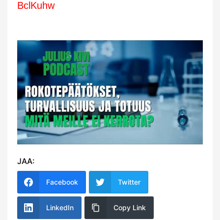
BclKuhw
JAA:
Facebook
Twitter
LinkedIn
Copy Link