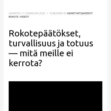
LAUANTAI, 11 LOKAKUUN 2025
/
PUBLISHED IN
ASIANTUNTIJAVIDEOT
,
ROKOTE -VIDEOT
Rokotepäätökset,
turvallisuus ja totuus
— mitä meille ei
kerrota?