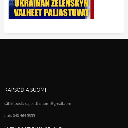
RAPSODIA SUOMI
sähköposti:
rapsodiasuomi@gmail.com
puh. 040-464 5355