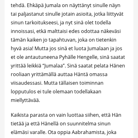
tehdä. Ehkäpä Jumala on näyttänyt sinulle näyn
tai paljastanut sinulle jotain asioita, jotka liittyvät
sinun tarkoitukseesi, ja nyt sinä olet todella
innoissasi, etkä malttaisi edes odottaa näkeväsi
tämän kaiken jo tapahtuvan, joka on tietenkin
hyvä asia! Mutta jos sinä et luota Jumalaan ja jos
et ole antautuneena Pyhälle Hengelle, sinä saatat
yrittää leikkiä “Jumalaa”. Sinä saatat pelata Hänen
rooliaan yrittämällä auttaa Häntä omassa
viisaudessasi. Mutta tällaisen toiminnan
lopputulos ei tule olemaan todellakaan
miellyttävää.
Kaikista parasta on vain luottaa siihen, että Hän
tietää ja että Hänellä on suunnitelma sinun
elämäsi varalle. Ota oppia Aabrahamista, joka