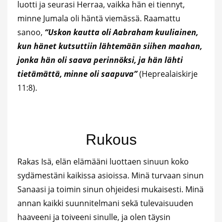
luotti ja seurasi Herraa, vaikka hän ei tiennyt,
minne Jumala oli häntä viemässä. Raamattu
sanoo,
“Uskon kautta oli Aabraham kuuliainen,
kun hänet kutsuttiin lähtemään siihen maahan,
jonka hän oli saava perinnöksi, ja hän lähti
tietämättä, minne oli saapuva”
(Heprealaiskirje
11:8).
Rukous
Rakas Isä, elän elämääni luottaen sinuun koko
sydämestäni kaikissa asioissa. Minä turvaan sinun
Sanaasi ja toimin sinun ohjeidesi mukaisesti. Minä
annan kaikki suunnitelmani sekä tulevaisuuden
haaveeni ja toiveeni sinulle, ja olen täysin