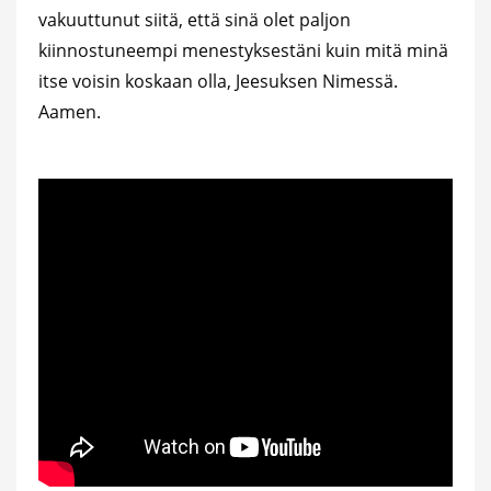
vakuuttunut siitä, että sinä olet paljon
kiinnostuneempi menestyksestäni kuin mitä minä
itse voisin koskaan olla, Jeesuksen Nimessä.
Aamen.