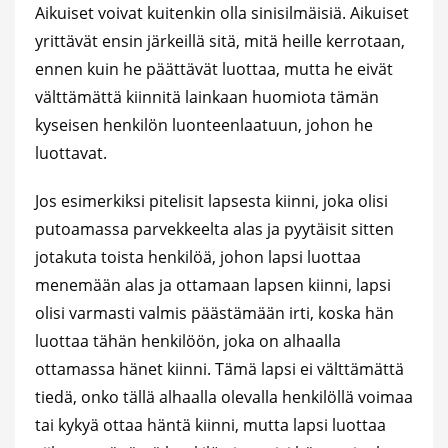
Aikuiset voivat kuitenkin olla sinisilmäisiä. Aikuiset
yrittävät ensin järkeillä sitä, mitä heille kerrotaan,
ennen kuin he päättävät luottaa, mutta he eivät
välttämättä kiinnitä lainkaan huomiota tämän
kyseisen henkilön luonteenlaatuun, johon he
luottavat.
Jos esimerkiksi pitelisit lapsesta kiinni, joka olisi
putoamassa parvekkeelta alas ja pyytäisit sitten
jotakuta toista henkilöä, johon lapsi luottaa
menemään alas ja ottamaan lapsen kiinni, lapsi
olisi varmasti valmis päästämään irti, koska hän
luottaa tähän henkilöön, joka on alhaalla
ottamassa hänet kiinni. Tämä lapsi ei välttämättä
tiedä, onko tällä alhaalla olevalla henkilöllä voimaa
tai kykyä ottaa häntä kiinni, mutta lapsi luottaa