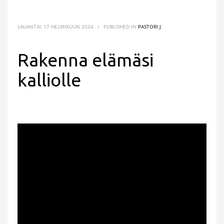
LAUANTAI, 17 HELMIKUUN 2024
/
PUBLISHED IN
PASTORI J
Rakenna elämäsi
kalliolle