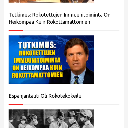
Tutkimus: Rokotettujen Immuunitoiminta On
Heikompaa Kuin Rokottamattomien
Espanjantauti Oli Rokotekokeilu