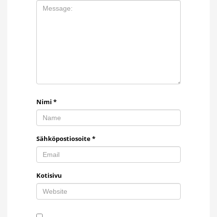
Nimi
*
Sähköpostiosoite
*
Kotisivu