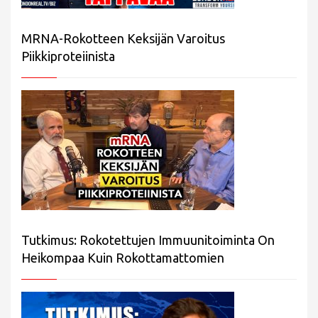
MRNA-Rokotteen Keksijän Varoitus
Piikkiproteiinista
Tutkimus: Rokotettujen Immuunitoiminta On
Heikompaa Kuin Rokottamattomien