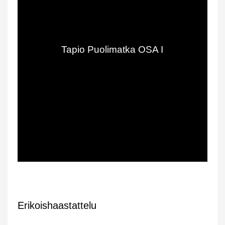
Erikoishaastattelu