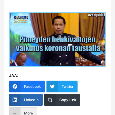
JAA:
Facebook
Twitter
LinkedIn
Copy Link
More