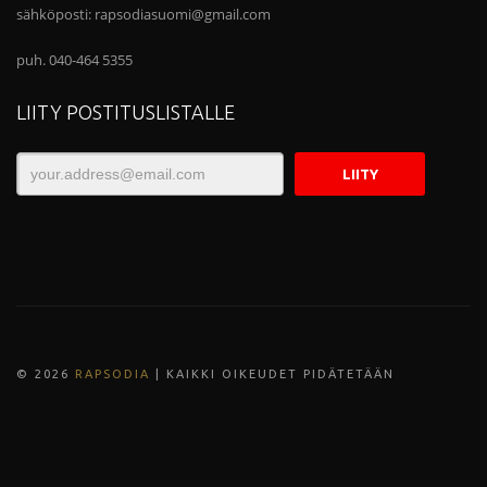
sähköposti:
rapsodiasuomi@gmail.com
puh. 040-464 5355
LIITY POSTITUSLISTALLE
© 202
6
RAPSODIA
| KAIKKI OIKEUDET PIDÄTETÄÄN