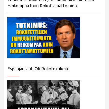
Heikompaa Kuin Rokottamattomien
Espanjantauti Oli Rokotekokeilu