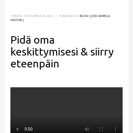
TORSTAI, 10 HELMIKUUN 2022
/
PUBLISHED IN
BLOGI: JUSSI SAARELA
,
PASTORI J
Pidä oma
keskittymisesi & siirry
eteenpäin