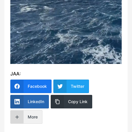
JAA:
Facebook
Twitter
LinkedIn
Copy Link
More