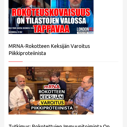
MRNA-Rokotteen Keksijän Varoitus
Piikkiproteiinista
Tutkimus: Rokotettujen Immuunitoiminta On