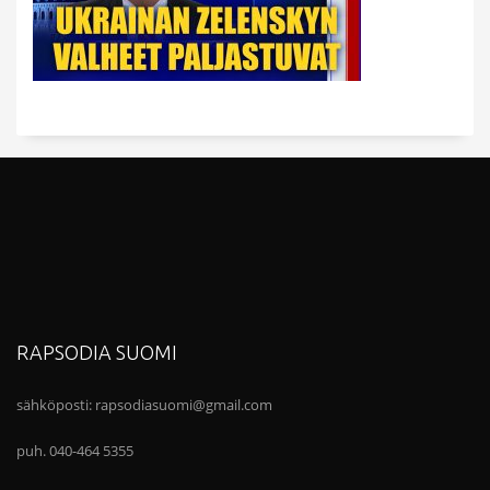
RAPSODIA SUOMI
sähköposti:
rapsodiasuomi@gmail.com
puh. 040-464 5355