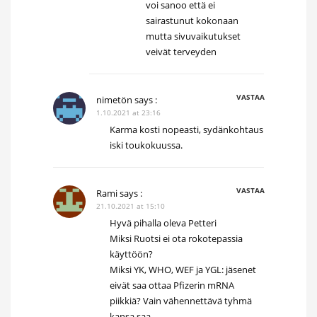
voi sanoo että ei
sairastunut kokonaan
mutta sivuvaikutukset
veivät terveyden
VASTAA
nimetön
says :
1.10.2021 at 23:16
Karma kosti nopeasti, sydänkohtaus
iski toukokuussa.
VASTAA
Rami
says :
21.10.2021 at 15:10
Hyvä pihalla oleva Petteri
Miksi Ruotsi ei ota rokotepassia
käyttöön?
Miksi YK, WHO, WEF ja YGL: jäsenet
eivät saa ottaa Pfizerin mRNA
piikkiä? Vain vähennettävä tyhmä
kansa saa.