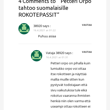
4 Comments to “ Petteri Orpo
tahtoo suomalaisille
ROKOTEPASSIT”
VASTAA
38920
says :
16.4.2021 at 01:22
Puhuu asiaa
VASTAA
Vataja 38920
says :
16.4.2021 at 01:31
Petteri orpo on pihalla kuin
lumiukko orpo voi ottaa
itse rokotteen ja näyttää
mallia muille sitten kun
pystyvät todistajaan että
sivu vaikutuksia tule eikä
rokotus vaaranna ihmisten
henkiä niin olen varma että
useampi ottaa rokotteen ei