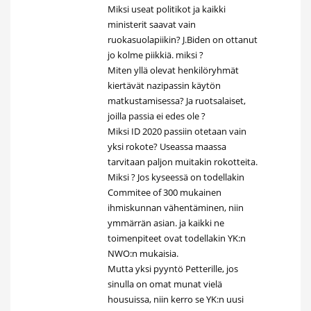
Miksi useat politikot ja kaikki
ministerit saavat vain
ruokasuolapiikin? J.Biden on ottanut
jo kolme piikkiä. miksi ?
Miten yllä olevat henkilöryhmät
kiertävät nazipassin käytön
matkustamisessa? Ja ruotsalaiset,
joilla passia ei edes ole ?
Miksi ID 2020 passiin otetaan vain
yksi rokote? Useassa maassa
tarvitaan paljon muitakin rokotteita.
Miksi ? Jos kyseessä on todellakin
Commitee of 300 mukainen
ihmiskunnan vähentäminen, niin
ymmärrän asian. ja kaikki ne
toimenpiteet ovat todellakin YK:n
NWO:n mukaisia.
Mutta yksi pyyntö Petterille, jos
sinulla on omat munat vielä
housuissa, niin kerro se YK:n uusi