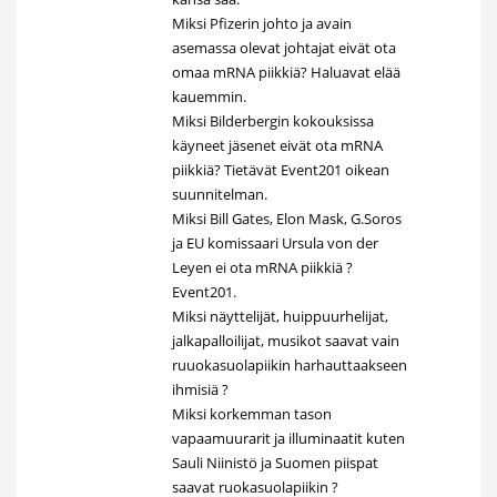
Miksi Pfizerin johto ja avain
asemassa olevat johtajat eivät ota
omaa mRNA piikkiä? Haluavat elää
kauemmin.
Miksi Bilderbergin kokouksissa
käyneet jäsenet eivät ota mRNA
piikkiä? Tietävät Event201 oikean
suunnitelman.
Miksi Bill Gates, Elon Mask, G.Soros
ja EU komissaari Ursula von der
Leyen ei ota mRNA piikkiä ?
Event201.
Miksi näyttelijät, huippuurhelijat,
jalkapalloilijat, musikot saavat vain
ruuokasuolapiikin harhauttaakseen
ihmisiä ?
Miksi korkemman tason
vapaamuurarit ja illuminaatit kuten
Sauli Niinistö ja Suomen piispat
saavat ruokasuolapiikin ?