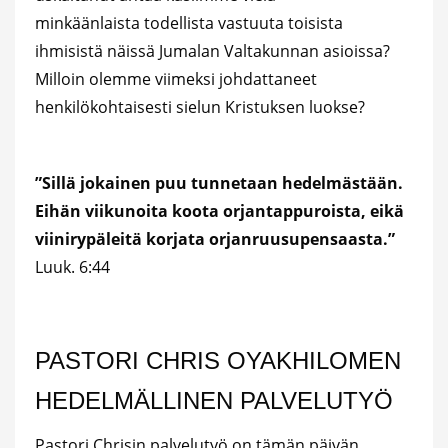
minkäänlaista todellista vastuuta toisista
ihmisistä näissä Jumalan Valtakunnan asioissa?
Milloin olemme viimeksi johdattaneet
henkilökohtaisesti sielun Kristuksen luokse?
”Sillä jokainen puu tunnetaan hedelmästään.
Eihän viikunoita koota orjantappuroista, eikä
viinirypäleitä korjata orjanruusupensaasta.”
Luuk. 6:44
PASTORI CHRIS OYAKHILOMEN
HEDELMÄLLINEN PALVELUTYÖ
Pastori Chrisin palvelutyö on tämän päivän