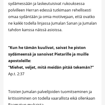
sydämessään ja laskeutuisivat rukouksessa
polvilleen Herran edessä tutkimaan rehellisesti
omaa sydäntään ja omia motiivejaan, että ovatko
ne kaikki todella linjassa Jumalan Sanan ja Jumalan
tahdon kanssa näissä asioissa.
”Kun he tämän kuulivat, saivat he piston
sydämeensä ja sanoivat Pietarille ja muille
apostoleille:
“Miehet, veljet, mitä meidän pitää tekemän?”
Ap.t. 2:37
Toisten Jumalan palvelijoiden tuomitseminen ja
kritisoiminen on todella vaarallista eikä ollenkaan
Raamatun mukaista.