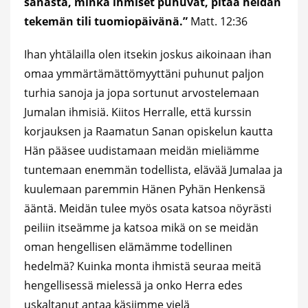
sanasta, minkä ihmiset puhuvat, pitää heidän
tekemän tili tuomiopäivänä.”
Matt. 12:36
Ihan yhtälailla olen itsekin joskus aikoinaan ihan
omaa ymmärtämättömyyttäni puhunut paljon
turhia sanoja ja jopa sortunut arvostelemaan
Jumalan ihmisiä. Kiitos Herralle, että kurssin
korjauksen ja Raamatun Sanan opiskelun kautta
Hän pääsee uudistamaan meidän mieliämme
tuntemaan enemmän todellista, elävää Jumalaa ja
kuulemaan paremmin Hänen Pyhän Henkensä
ääntä. Meidän tulee myös osata katsoa nöyrästi
peiliin itseämme ja katsoa mikä on se meidän
oman hengellisen elämämme todellinen
hedelmä? Kuinka monta ihmistä seuraa meitä
hengellisessä mielessä ja onko Herra edes
uskaltanut antaa käsiimme vielä