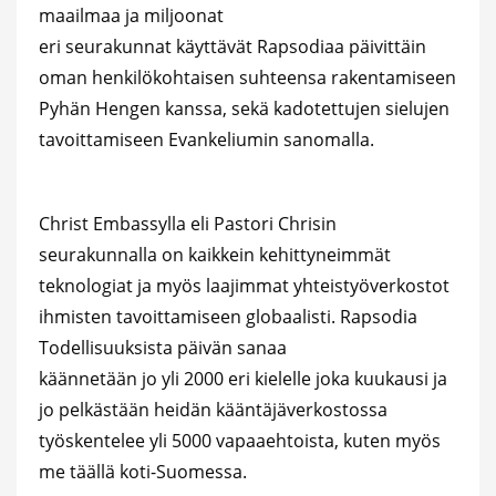
maailmaa ja miljoonat
eri seurakunnat käyttävät Rapsodiaa päivittäin
oman henkilökohtaisen suhteensa rakentamiseen
Pyhän Hengen kanssa, sekä kadotettujen sielujen
tavoittamiseen Evankeliumin sanomalla.
Christ Embassylla eli Pastori Chrisin
seurakunnalla on kaikkein kehittyneimmät
teknologiat ja myös laajimmat yhteistyöverkostot
ihmisten tavoittamiseen globaalisti. Rapsodia
Todellisuuksista päivän sanaa
käännetään jo yli 2000 eri kielelle joka kuukausi ja
jo pelkästään heidän kääntäjäverkostossa
työskentelee yli 5000 vapaaehtoista, kuten myös
me täällä koti-Suomessa.