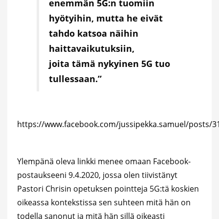
enemmän 5G:n tuomiin
hyötyihin, mutta he eivät
tahdo katsoa näihin
haittavaikutuksiin,
joita tämä nykyinen 5G tuo
tullessaan.”
https://www.facebook.com/jussipekka.samuel/posts/
Ylempänä oleva linkki menee omaan Facebook-
postaukseeni 9.4.2020, jossa olen tiivistänyt
Pastori Chrisin opetuksen pointteja 5G:tä koskien
oikeassa kontekstissa sen suhteen mitä hän on
todella sanonut ja mitä hän sillä oikeasti