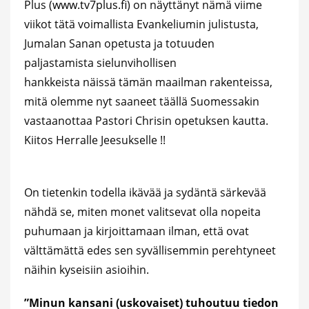
Plus (
www.tv7plus.fi
) on näyttänyt nämä viime
viikot tätä voimallista Evankeliumin julistusta,
Jumalan Sanan opetusta ja totuuden
paljastamista sielunvihollisen
hankkeista näissä tämän maailman rakenteissa,
mitä olemme nyt saaneet täällä Suomessakin
vastaanottaa Pastori Chrisin opetuksen kautta.
Kiitos Herralle Jeesukselle !!
On tietenkin todella ikävää ja sydäntä särkevää
nähdä se, miten monet valitsevat olla nopeita
puhumaan ja kirjoittamaan ilman, että ovat
välttämättä edes sen syvällisemmin perehtyneet
näihin kyseisiin asioihin.
”Minun kansani (uskovaiset) tuhoutuu tiedon