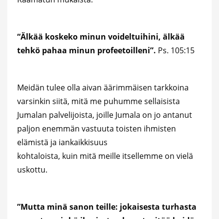
“Älkää koskeko minun voideltuihini, älkää
tehkö pahaa minun profeetoilleni”.
Ps. 105:15
Meidän tulee olla aivan äärimmäisen tarkkoina
varsinkin siitä, mitä me puhumme sellaisista
Jumalan palvelijoista, joille Jumala on jo antanut
paljon enemmän vastuuta toisten ihmisten
elämistä ja iankaikkisuus
kohtaloista, kuin mitä meille itsellemme on vielä
uskottu.
”Mutta minä sanon teille: jokaisesta turhasta