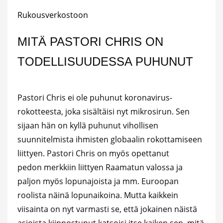
Rukousverkostoon
MITÄ PASTORI CHRIS ON
TODELLISUUDESSA PUHUNUT
Pastori Chris ei ole puhunut koronavirus-
rokotteesta, joka sisältäisi nyt mikrosirun. Sen
sijaan hän on kyllä puhunut vihollisen
suunnitelmista ihmisten globaalin rokottamiseen
liittyen. Pastori Chris on myös opettanut
pedon merkkiin liittyen Raamatun valossa ja
paljon myös lopunajoista ja mm. Euroopan
roolista näinä lopunaikoina. Mutta kaikkein
viisainta on nyt varmasti se, että jokainen näistä
asioista kiinnostunut katsoisi itse kaiken sen, mitä