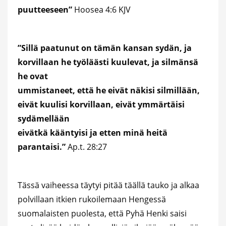
puutteeseen”
Hoosea 4:6 KJV
”Sillä paatunut on tämän kansan sydän, ja
korvillaan he työläästi kuulevat, ja silmänsä
he ovat
ummistaneet, että he eivät näkisi silmillään,
eivät kuulisi korvillaan, eivät ymmärtäisi
sydämellään
eivätkä kääntyisi ja etten minä heitä
parantaisi.”
Ap.t. 28:27
Tässä vaiheessa täytyi pitää täällä tauko ja alkaa
polvillaan itkien rukoilemaan Hengessä
suomalaisten puolesta, että Pyhä Henki saisi