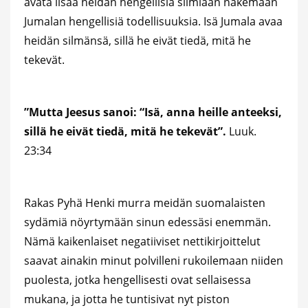
avata lisää heidän hengellisiä silmiään näkemään
Jumalan hengellisiä todellisuuksia. Isä Jumala avaa
heidän silmänsä, sillä he eivät tiedä, mitä he
tekevät.
”Mutta Jeesus sanoi: “Isä, anna heille anteeksi,
sillä he eivät tiedä, mitä he tekevät”.
Luuk.
23:34
Rakas Pyhä Henki murra meidän suomalaisten
sydämiä nöyrtymään sinun edessäsi enemmän.
Nämä kaikenlaiset negatiiviset nettikirjoittelut
saavat ainakin minut polvilleni rukoilemaan niiden
puolesta, jotka hengellisesti ovat sellaisessa
mukana, ja jotta he tuntisivat nyt piston