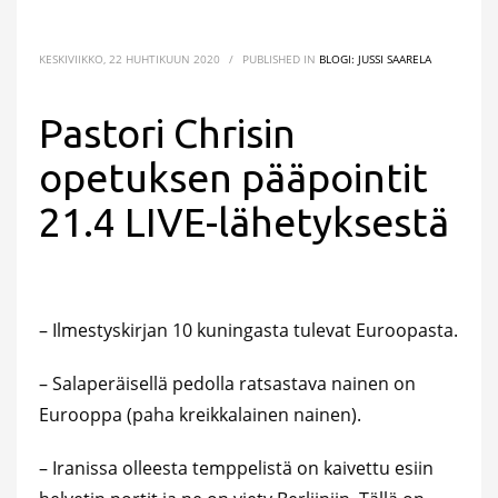
KESKIVIIKKO, 22 HUHTIKUUN 2020
/
PUBLISHED IN
BLOGI: JUSSI SAARELA
Pastori Chrisin
opetuksen pääpointit
21.4 LIVE-lähetyksestä
– Ilmestyskirjan 10 kuningasta tulevat Euroopasta.
– Salaperäisellä pedolla ratsastava nainen on
Eurooppa (paha kreikkalainen nainen).
– Iranissa olleesta temppelistä on kaivettu esiin