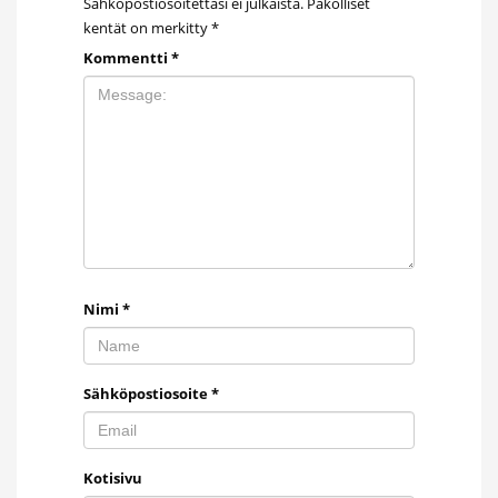
Sähköpostiosoitettasi ei julkaista.
Pakolliset
kentät on merkitty
*
Kommentti
*
Nimi
*
Sähköpostiosoite
*
Kotisivu