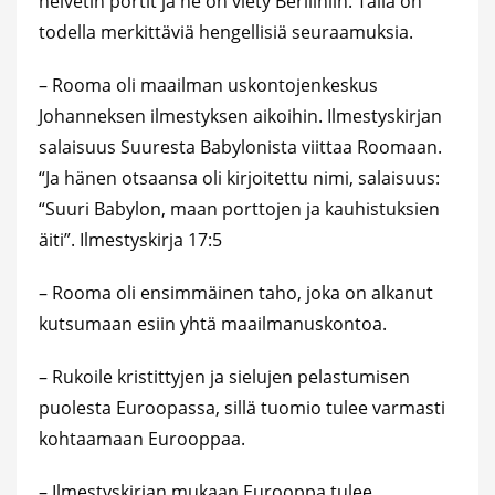
helvetin portit ja ne on viety Berliiniin. Tällä on
todella merkittäviä hengellisiä seuraamuksia.
– Rooma oli maailman uskontojenkeskus
Johanneksen ilmestyksen aikoihin. Ilmestyskirjan
salaisuus Suuresta Babylonista viittaa Roomaan.
“Ja hänen otsaansa oli kirjoitettu nimi, salaisuus:
“Suuri Babylon, maan porttojen ja kauhistuksien
äiti”. Ilmestyskirja 17:5
– Rooma oli ensimmäinen taho, joka on alkanut
kutsumaan esiin yhtä maailmanuskontoa.
– Rukoile kristittyjen ja sielujen pelastumisen
puolesta Euroopassa, sillä tuomio tulee varmasti
kohtaamaan Eurooppaa.
– Ilmestyskirjan mukaan Eurooppa tulee