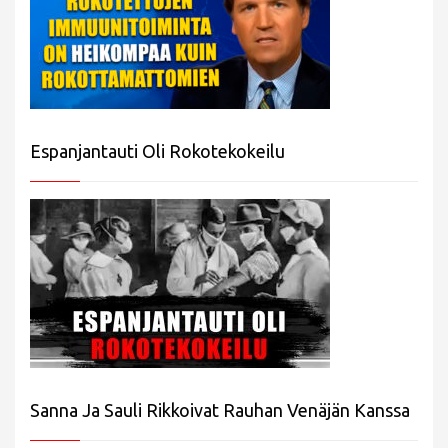
Espanjantauti Oli Rokotekokeilu
Sanna Ja Sauli Rikkoivat Rauhan Venäjän Kanssa