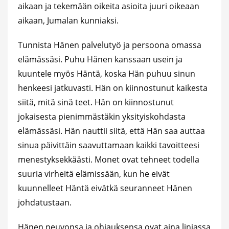
aikaan ja tekemään oikeita asioita juuri oikeaan
aikaan, Jumalan kunniaksi.
Tunnista Hänen palvelutyö ja persoona omassa
elämässäsi. Puhu Hänen kanssaan usein ja
kuuntele myös Häntä, koska Hän puhuu sinun
henkeesi jatkuvasti. Hän on kiinnostunut kaikesta
siitä, mitä sinä teet. Hän on kiinnostunut
jokaisesta pienimmästäkin yksityiskohdasta
elämässäsi. Hän nauttii siitä, että Hän saa auttaa
sinua päivittäin saavuttamaan kaikki tavoitteesi
menestyksekkäästi. Monet ovat tehneet todella
suuria virheitä elämissään, kun he eivät
kuunnelleet Häntä eivätkä seuranneet Hänen
johdatustaan.
Hänen neuvonsa ja ohjauksensa ovat aina linjassa