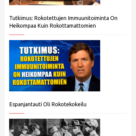
Tutkimus: Rokotettujen Immuunitoiminta On
Heikompaa Kuin Rokottamattomien
Espanjantauti Oli Rokotekokeilu