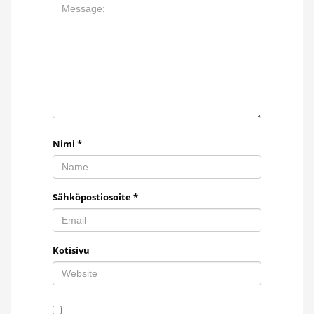
Nimi
*
Sähköpostiosoite
*
Kotisivu