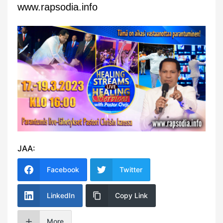
www.rapsodia.info
JAA:
Facebook
Twitter
LinkedIn
Copy Link
More