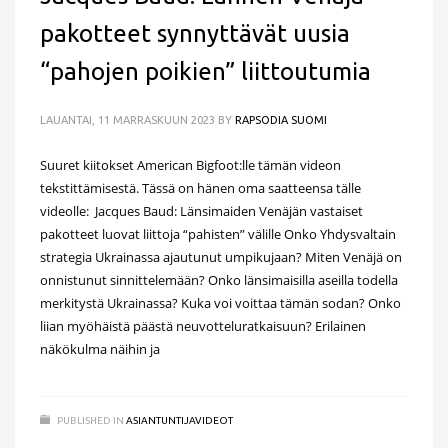
pakotteet synnyttävät uusia
“pahojen poikien” liittoutumia
LAUANTAI, 11 MARRASKUUN 2023
BY
RAPSODIA SUOMI
Suuret kiitokset American Bigfoot:lle tämän videon
tekstittämisestä. Tässä on hänen oma saatteensa tälle
videolle: Jacques Baud: Länsimaiden Venäjän vastaiset
pakotteet luovat liittoja “pahisten” välille Onko Yhdysvaltain
strategia Ukrainassa ajautunut umpikujaan? Miten Venäjä on
onnistunut sinnittelemään? Onko länsimaisilla aseilla todella
merkitystä Ukrainassa? Kuka voi voittaa tämän sodan? Onko
liian myöhäistä päästä neuvotteluratkaisuun? Erilainen
näkökulma näihin ja
PUBLISHED IN
ASIANTUNTIJAVIDEOT