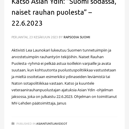
Katso Asian Ydin: ”Suomi sodassa,
naiset rauhan puolesta” –
22.6.2023
PERJANTAI, 23 KESÄKUUN 2023
BY
RAPSODIA SUOMI
Aktivisti Lea Launokari lukeutuu Suomen tunnetuimpiin ja
arvostetuimpiin rauhantyön tekijöihin. Naiset Rauhan
Puolesta -ryhmä ei pelkää astua isoillekin varpaille ja avata
suutaan, kun kohtuutonta puolustuspolitiikkaa vastustetaan
ja mieltä osoitetaan esimerkiksi ydinaseiden leviämistä tai
Naton sotapolitiikkaa vastaan. Katso ja kuuntele
veteraanirauhanpuolustajan ajatuksia Asian Ydin -ohjelman
jaksossa, joka on julkaistu 22.6.2023. Ohjelman on toimittanut
MV-Lehden päätoimittaja, Janus
PUBLISHED IN
ASIANTUNTIJAVIDEOT