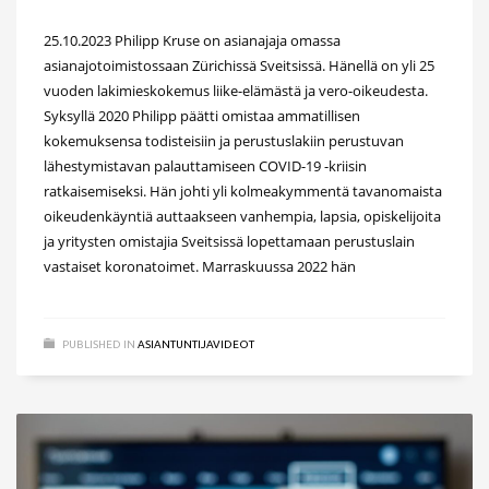
25.10.2023 Philipp Kruse on asianajaja omassa
asianajotoimistossaan Zürichissä Sveitsissä. Hänellä on yli 25
vuoden lakimieskokemus liike-elämästä ja vero-oikeudesta.
Syksyllä 2020 Philipp päätti omistaa ammatillisen
kokemuksensa todisteisiin ja perustuslakiin perustuvan
lähestymistavan palauttamiseen COVID-19 -kriisin
ratkaisemiseksi. Hän johti yli kolmeakymmentä tavanomaista
oikeudenkäyntiä auttaakseen vanhempia, lapsia, opiskelijoita
ja yritysten omistajia Sveitsissä lopettamaan perustuslain
vastaiset koronatoimet. Marraskuussa 2022 hän
PUBLISHED IN
ASIANTUNTIJAVIDEOT