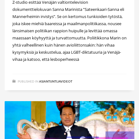
Z-studio esittää Venäjän valtiontelevision
dokumenttielokuvan Sanna Marinista ”Sateenkaari-Sanna eli
Mannerheimin irvistys”. Se on kertomus tunkioiden tytöstä,
joka iskee miehiä baareissa ja maailmanpolitiikassa, nousee
länsimaisen politiikan rappion huipulle ja levittää omassa
maassaan köyhyyttä ja turvattomuutta. Poliitikkona Marin on
yhtä valheellinen kuin hänen avioliittonsakin: hän vihaa
kysymyksiä ja keskustelua, ajaa LGBT-diktatuuria ja Venäjä-
vihaa ja katsoo, että lesboperheessä
PUBLISHED IN
ASIANTUNTIJAVIDEOT