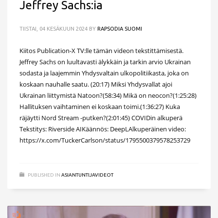
Jeffrey Sachs:ia
TIISTAI, 04 KESÄKUUN 2024
BY
RAPSODIA SUOMI
Kiitos Publication-X TV:lle tämän videon tekstittämisestä.
Jeffrey Sachs on luultavasti älykkäin ja tarkin arvio Ukrainan
sodasta ja laajemmin Yhdysvaltain ulkopolitiikasta, joka on
koskaan nauhalle saatu. (20:17) Miksi Yhdysvallat ajoi
Ukrainan liittymistä Natoon?(58:34) Mikä on neocon?(1:25:28)
Hallituksen vaihtaminen ei koskaan toimi.(1:36:27) Kuka
räjäytti Nord Stream -putken?(2:01:45) COVIDin alkuperä
Tekstitys: Riverside AIKäännös: DeepLAlkuperäinen video:
https://x.com/TuckerCarlson/status/1795500379578253729
PUBLISHED IN
ASIANTUNTIJAVIDEOT