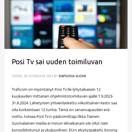
Posi Tv sai uuden toimiluvan
TIISTAI, 05 SYYSKUUN 2023
BY
RAPSODIA SUOMI
Traficom on myöntänyt Posi Tv:lle lyhytaikaisen 12
kuukauden mittaisen ohjelmistotoimiluvan ajalle 1.9.2023-
31.8.2024. Lähetysten yhteenlaskettu viikoittainen kesto saa
olla korkeintaan 12 tuntia. Tämä on sananvapauden erä-
voitto, toteaa Posi Tv:n päätoimittaja Ilkka Tiainen.
Suomalainen media ei minun elinaikanani ole ollut näin
konsolidoitunut ja yksipuolinen. EU:n elvytyspaketti, korona,