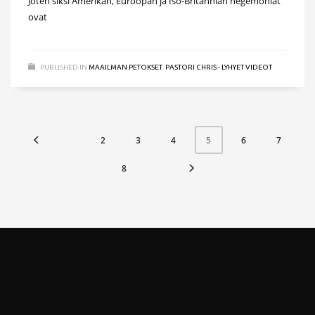
Joten siksi Amerikan, Euroopan ja Iso-Britannian hegemoniat
ovat
PUBLISHED IN
MAAILMAN PETOKSET
,
PASTORI CHRIS - LYHYET VIDEOT
2
3
4
6
7
5
8