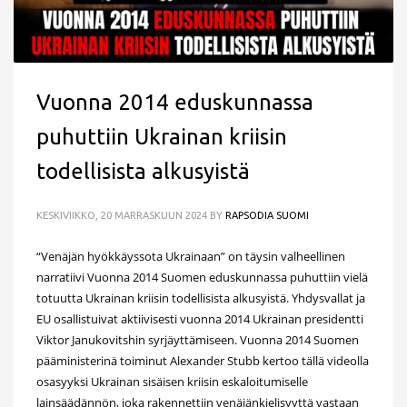
Vuonna 2014 eduskunnassa
puhuttiin Ukrainan kriisin
todellisista alkusyistä
KESKIVIIKKO, 20 MARRASKUUN 2024
BY
RAPSODIA SUOMI
“Venäjän hyökkäyssota Ukrainaan” on täysin valheellinen
narratiivi Vuonna 2014 Suomen eduskunnassa puhuttiin vielä
totuutta Ukrainan kriisin todellisista alkusyistä. Yhdysvallat ja
EU osallistuivat aktiivisesti vuonna 2014 Ukrainan presidentti
Viktor Janukovitshin syrjäyttämiseen. Vuonna 2014 Suomen
pääministerinä toiminut Alexander Stubb kertoo tällä videolla
osasyyksi Ukrainan sisäisen kriisin eskaloitumiselle
lainsäädännön, joka rakennettiin venäjänkielisyyttä vastaan