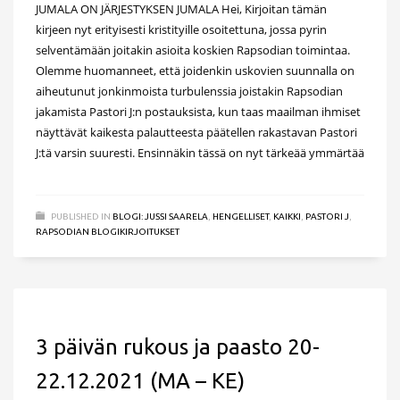
JUMALA ON JÄRJESTYKSEN JUMALA Hei, Kirjoitan tämän
kirjeen nyt erityisesti kristityille osoitettuna, jossa pyrin
selventämään joitakin asioita koskien Rapsodian toimintaa.
Olemme huomanneet, että joidenkin uskovien suunnalla on
aiheutunut jonkinmoista turbulenssia joistakin Rapsodian
jakamista Pastori J:n postauksista, kun taas maailman ihmiset
näyttävät kaikesta palautteesta päätellen rakastavan Pastori
J:tä varsin suuresti. Ensinnäkin tässä on nyt tärkeää ymmärtää
PUBLISHED IN
BLOGI: JUSSI SAARELA
,
HENGELLISET
,
KAIKKI
,
PASTORI J
,
RAPSODIAN BLOGIKIRJOITUKSET
3 päivän rukous ja paasto 20-
22.12.2021 (MA – KE)