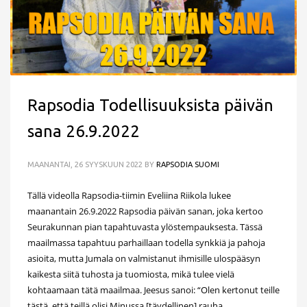
Rapsodia Todellisuuksista päivän
sana 26.9.2022
MAANANTAI, 26 SYYSKUUN 2022
BY
RAPSODIA SUOMI
Tällä videolla Rapsodia-tiimin Eveliina Riikola lukee
maanantain 26.9.2022 Rapsodia päivän sanan, joka kertoo
Seurakunnan pian tapahtuvasta ylöstempauksesta. Tässä
maailmassa tapahtuu parhaillaan todella synkkiä ja pahoja
asioita, mutta Jumala on valmistanut ihmisille ulospääsyn
kaikesta siitä tuhosta ja tuomiosta, mikä tulee vielä
kohtaamaan tätä maailmaa. Jeesus sanoi: “Olen kertonut teille
tästä, että teillä olisi Minussa [täydellinen] rauha