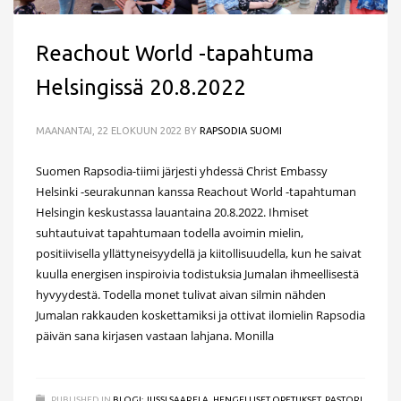
Reachout World -tapahtuma
Helsingissä 20.8.2022
MAANANTAI, 22 ELOKUUN 2022
BY
RAPSODIA SUOMI
Suomen Rapsodia-tiimi järjesti yhdessä Christ Embassy
Helsinki -seurakunnan kanssa Reachout World -tapahtuman
Helsingin keskustassa lauantaina 20.8.2022. Ihmiset
suhtautuivat tapahtumaan todella avoimin mielin,
positiivisella yllättyneisyydellä ja kiitollisuudella, kun he saivat
kuulla energisen inspiroivia todistuksia Jumalan ihmeellisestä
hyvyydestä. Todella monet tulivat aivan silmin nähden
Jumalan rakkauden koskettamiksi ja ottivat ilomielin Rapsodia
päivän sana kirjasen vastaan lahjana. Monilla
PUBLISHED IN
BLOGI: JUSSI SAARELA
,
HENGELLISET OPETUKSET
,
PASTORI