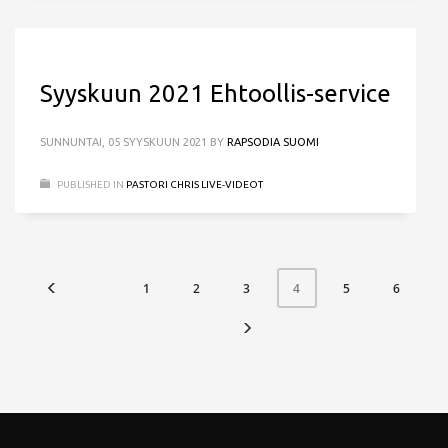
Syyskuun 2021 Ehtoollis-service
SUNNUNTAI, 05 SYYSKUUN 2021
BY
RAPSODIA SUOMI
PUBLISHED IN
PASTORI CHRIS LIVE-VIDEOT
1
2
3
5
6
4