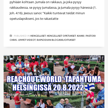
pyhiään kohtaan. Jumala on rakkaus, ja joka pysyy
rakkaudessa, se pysyy Jumalassa, ja Jumala pysyy hänessä (1.
Joh. 4:16). Jeesus sanoi: ”Kaikki tuntevat teidät minun
opetuslapsikseni, jos te rakastatte
PUBLISHED IN
HENGELLISET
,
HENGELLISET OPETUKSET
,
KAIKKI
,
PASTORI
CHRIS - LYHYET VIDEOT
,
RAPSODIAN BLOGIKIRJOITUKSET