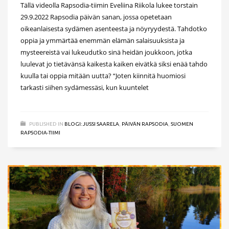
Tällä videolla Rapsodia-tiimin Eveliina Riikola lukee torstain
29.9.2022 Rapsodia päivän sanan, jossa opetetaan
oikeanlaisesta sydämen asenteesta ja nöyryydestä. Tahdotko
oppia ja ymmärtää enemmän elämän salaisuuksista ja
mysteereistä vai lukeudutko sinä heidän joukkoon, jotka
luulevat jo tietävänsä kaikesta kaiken eivätkä siksi enää tahdo
kuulla tai oppia mitään uutta? “Joten kiinnitä huomiosi
tarkasti siihen sydämessäsi, kun kuuntelet
PUBLISHED IN
BLOGI: JUSSI SAARELA
,
PÄIVÄN RAPSODIA
,
SUOMEN
RAPSODIA-TIIMI