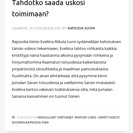
Tahdotko saada uskosi
toimimaan?
LAUANTAI, 18 JOULUKUUN 2021
BY
RAPSODIA SUOMI
Rapsodia-tiimin Eveliina Riikola tunsi sydämellään kehotuksen
tämän videon tekemiseen. Eveliina tahtoo rohkaista kaikkia
kristittyjä näinä haastavina aikoina pysymään rohkeina ja
horjumattomina Raamatun totuudessa kaikenlaisista
ympäröivistä olosuhteista ja maailman painostuksesta
huolimatta. On aivan elintärkeää, että pysymme kiinni
Jumalan Sanan totuudessa ja vaellamme Sanan mukaisesti.
Eveliina kertoo väkevän todistuksensa siitä, mitä Jumalan
Sanassa kasvaminen on tuonut hänen
PUBLISHED IN
HENGELLISET OPETUKSET
,
PASTORI CHRIS - LYHYET VIDEOT
,
SUOMEN RAPSODIA-TIIMI