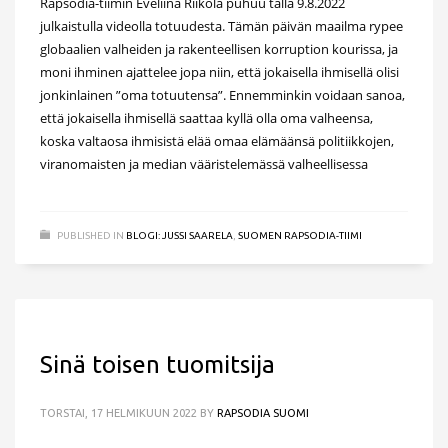
Rapsodia-tiimin Eveliina Riikola puhuu tällä 9.8.2022
julkaistulla videolla totuudesta. Tämän päivän maailma rypee
globaalien valheiden ja rakenteellisen korruption kourissa, ja
moni ihminen ajattelee jopa niin, että jokaisella ihmisellä olisi
jonkinlainen ”oma totuutensa”. Ennemminkin voidaan sanoa,
että jokaisella ihmisellä saattaa kyllä olla oma valheensa,
koska valtaosa ihmisistä elää omaa elämäänsä politiikkojen,
viranomaisten ja median vääristelemässä valheellisessa
PUBLISHED IN
BLOGI: JUSSI SAARELA
,
SUOMEN RAPSODIA-TIIMI
Sinä toisen tuomitsija
TORSTAI, 17 HELMIKUUN 2022
BY
RAPSODIA SUOMI