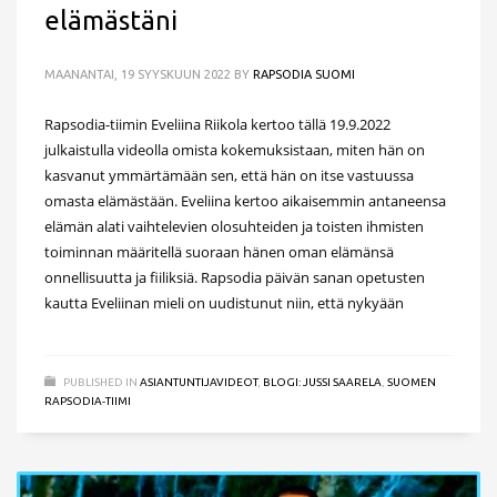
elämästäni
MAANANTAI, 19 SYYSKUUN 2022
BY
RAPSODIA SUOMI
Rapsodia-tiimin Eveliina Riikola kertoo tällä 19.9.2022
julkaistulla videolla omista kokemuksistaan, miten hän on
kasvanut ymmärtämään sen, että hän on itse vastuussa
omasta elämästään. Eveliina kertoo aikaisemmin antaneensa
elämän alati vaihtelevien olosuhteiden ja toisten ihmisten
toiminnan määritellä suoraan hänen oman elämänsä
onnellisuutta ja fiiliksiä. Rapsodia päivän sanan opetusten
kautta Eveliinan mieli on uudistunut niin, että nykyään
PUBLISHED IN
ASIANTUNTIJAVIDEOT
,
BLOGI: JUSSI SAARELA
,
SUOMEN
RAPSODIA-TIIMI