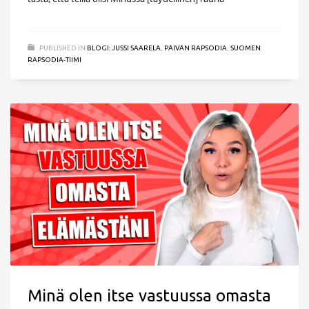
PUBLISHED IN
BLOGI: JUSSI SAARELA
,
PÄIVÄN RAPSODIA
,
SUOMEN
RAPSODIA-TIIMI
Minä olen itse vastuussa omasta