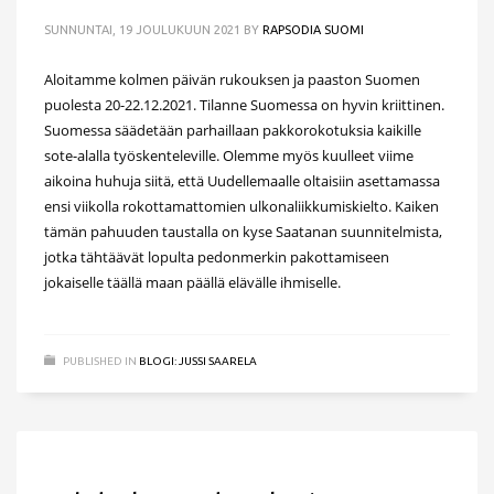
SUNNUNTAI, 19 JOULUKUUN 2021
BY
RAPSODIA SUOMI
Aloitamme kolmen päivän rukouksen ja paaston Suomen
puolesta 20-22.12.2021. Tilanne Suomessa on hyvin kriittinen.
Suomessa säädetään parhaillaan pakkorokotuksia kaikille
sote-alalla työskenteleville. Olemme myös kuulleet viime
aikoina huhuja siitä, että Uudellemaalle oltaisiin asettamassa
ensi viikolla rokottamattomien ulkonaliikkumiskielto. Kaiken
tämän pahuuden taustalla on kyse Saatanan suunnitelmista,
jotka tähtäävät lopulta pedonmerkin pakottamiseen
jokaiselle täällä maan päällä elävälle ihmiselle.
PUBLISHED IN
BLOGI: JUSSI SAARELA